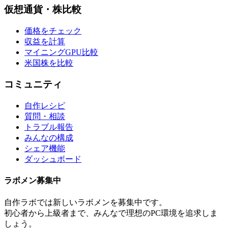
仮想通貨・株比較
価格をチェック
収益を計算
マイニングGPU比較
米国株を比較
コミュニティ
自作レシピ
質問・相談
トラブル報告
みんなの構成
シェア機能
ダッシュボード
ラボメン
募集中
自作ラボ
では新しい
ラボメン
を募集中です。
初心者から上級者まで、みんなで理想のPC環境を追求しま
しょう。