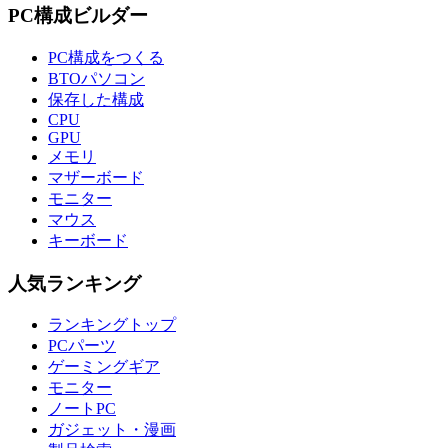
PC構成ビルダー
PC構成をつくる
BTOパソコン
保存した構成
CPU
GPU
メモリ
マザーボード
モニター
マウス
キーボード
人気ランキング
ランキングトップ
PCパーツ
ゲーミングギア
モニター
ノートPC
ガジェット・漫画