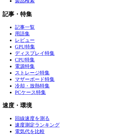
製品検索
記事・特集
記事一覧
用語集
レビュー
GPU特集
ディスプレイ特集
CPU特集
電源特集
ストレージ特集
マザーボード特集
冷却・放熱特集
PCケース特集
速度・環境
回線速度を測る
速度測定ランキング
電気代を比較