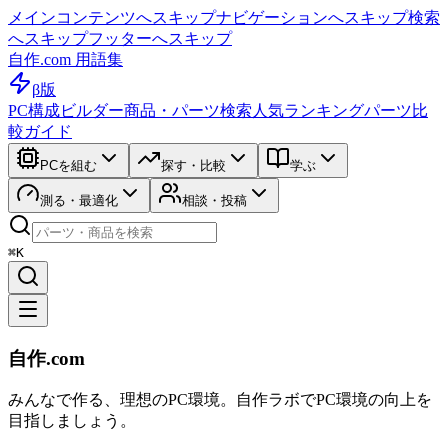
メインコンテンツへスキップ
ナビゲーションへスキップ
検索
へスキップ
フッターへスキップ
自作.com 用語集
β版
PC構成ビルダー
商品・パーツ検索
人気ランキング
パーツ比
較ガイド
PCを組む
探す・比較
学ぶ
測る・最適化
相談・投稿
⌘K
自作.com
みんなで作る、理想のPC環境
。
自作ラボ
でPC環境の向上を
目指しましょう。