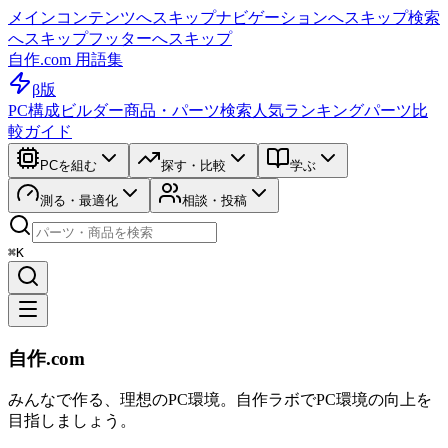
メインコンテンツへスキップ
ナビゲーションへスキップ
検索
へスキップ
フッターへスキップ
自作.com 用語集
β版
PC構成ビルダー
商品・パーツ検索
人気ランキング
パーツ比
較ガイド
PCを組む
探す・比較
学ぶ
測る・最適化
相談・投稿
⌘K
自作.com
みんなで作る、理想のPC環境
。
自作ラボ
でPC環境の向上を
目指しましょう。