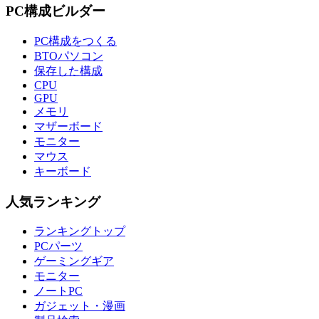
PC構成ビルダー
PC構成をつくる
BTOパソコン
保存した構成
CPU
GPU
メモリ
マザーボード
モニター
マウス
キーボード
人気ランキング
ランキングトップ
PCパーツ
ゲーミングギア
モニター
ノートPC
ガジェット・漫画