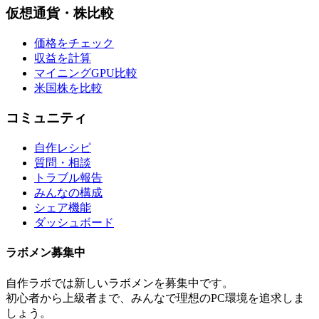
仮想通貨・株比較
価格をチェック
収益を計算
マイニングGPU比較
米国株を比較
コミュニティ
自作レシピ
質問・相談
トラブル報告
みんなの構成
シェア機能
ダッシュボード
ラボメン
募集中
自作ラボ
では新しい
ラボメン
を募集中です。
初心者から上級者まで、みんなで理想のPC環境を追求しま
しょう。