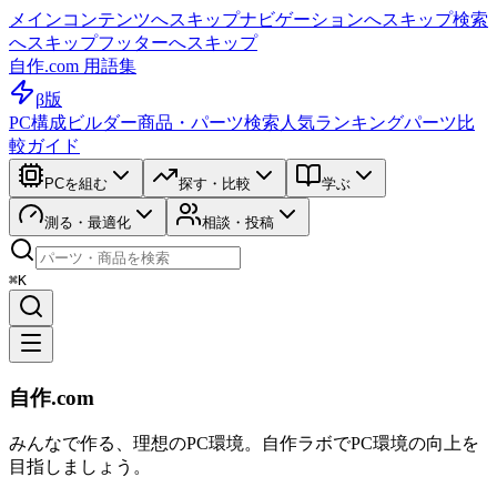
メインコンテンツへスキップ
ナビゲーションへスキップ
検索
へスキップ
フッターへスキップ
自作.com 用語集
β版
PC構成ビルダー
商品・パーツ検索
人気ランキング
パーツ比
較ガイド
PCを組む
探す・比較
学ぶ
測る・最適化
相談・投稿
⌘K
自作.com
みんなで作る、理想のPC環境
。
自作ラボ
でPC環境の向上を
目指しましょう。