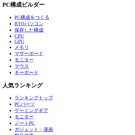
PC構成ビルダー
PC構成をつくる
BTOパソコン
保存した構成
CPU
GPU
メモリ
マザーボード
モニター
マウス
キーボード
人気ランキング
ランキングトップ
PCパーツ
ゲーミングギア
モニター
ノートPC
ガジェット・漫画