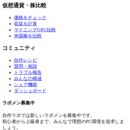
仮想通貨・株比較
価格をチェック
収益を計算
マイニングGPU比較
米国株を比較
コミュニティ
自作レシピ
質問・相談
トラブル報告
みんなの構成
シェア機能
ダッシュボード
ラボメン
募集中
自作ラボ
では新しい
ラボメン
を募集中です。
初心者から上級者まで、みんなで理想のPC環境を追求しま
しょう。