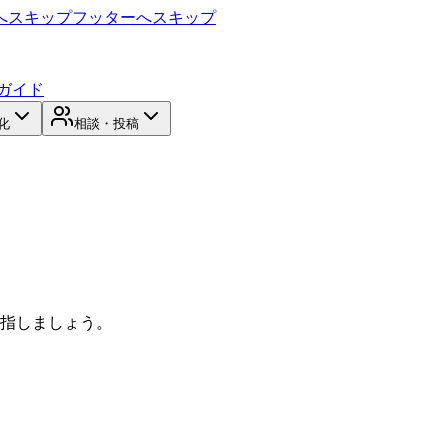
へスキップ
フッターへスキップ
ガイド
化
相談・投稿
目指しましょう。