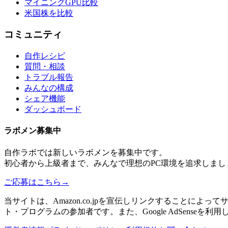
マイニングGPU比較
米国株を比較
コミュニティ
自作レシピ
質問・相談
トラブル報告
みんなの構成
シェア機能
ダッシュボード
ラボメン
募集中
自作ラボ
では新しい
ラボメン
を募集中です。
初心者から上級者まで、みんなで理想のPC環境を追求しまし
ご応募はこちら
→
当サイトは、Amazon.co.jpを宣伝しリンクすることに
ト・プログラムの参加者です。また、Google AdSenseを