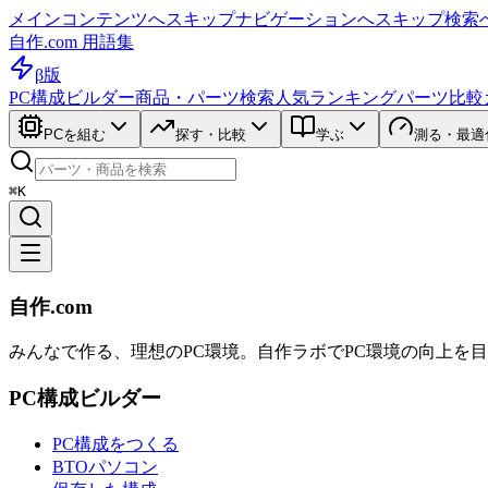
メインコンテンツへスキップ
ナビゲーションへスキップ
検索
自作.com 用語集
β版
PC構成ビルダー
商品・パーツ検索
人気ランキング
パーツ比較
PCを組む
探す・比較
学ぶ
測る・最適
⌘K
自作.com
みんなで作る、理想のPC環境
。
自作ラボ
でPC環境の向上を
PC構成ビルダー
PC構成をつくる
BTOパソコン