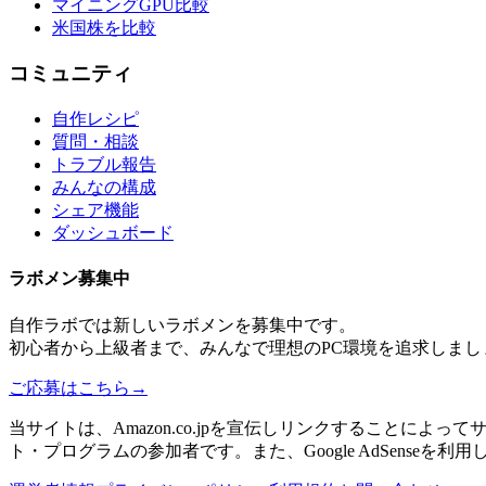
マイニングGPU比較
米国株を比較
コミュニティ
自作レシピ
質問・相談
トラブル報告
みんなの構成
シェア機能
ダッシュボード
ラボメン
募集中
自作ラボ
では新しい
ラボメン
を募集中です。
初心者から上級者まで、みんなで理想のPC環境を追求しまし
ご応募はこちら
→
当サイトは、Amazon.co.jpを宣伝しリンクすることに
ト・プログラムの参加者です。また、Google AdSenseを