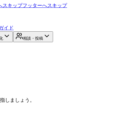
へスキップ
フッターへスキップ
ガイド
化
相談・投稿
目指しましょう。