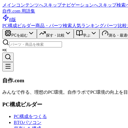
メインコンテンツへスキップ
ナビゲーションへスキップ
検索
自作.com 用語集
β版
PC構成ビルダー
商品・パーツ検索
人気ランキング
パーツ比較
PCを組む
探す・比較
学ぶ
測る・最適
⌘K
自作.com
みんなで作る、理想のPC環境
。
自作ラボ
でPC環境の向上を
PC構成ビルダー
PC構成をつくる
BTOパソコン