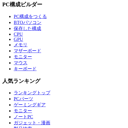
PC構成ビルダー
PC構成をつくる
BTOパソコン
保存した構成
CPU
GPU
メモリ
マザーボード
モニター
マウス
キーボード
人気ランキング
ランキングトップ
PCパーツ
ゲーミングギア
モニター
ノートPC
ガジェット・漫画