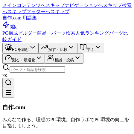
メインコンテンツへスキップ
ナビゲーションへスキップ
検索
へスキップ
フッターへスキップ
自作.com 用語集
β版
PC構成ビルダー
商品・パーツ検索
人気ランキング
パーツ比
較ガイド
PCを組む
探す・比較
学ぶ
測る・最適化
相談・投稿
⌘K
自作.com
みんなで作る、理想のPC環境
。
自作ラボ
でPC環境の向上を
目指しましょう。