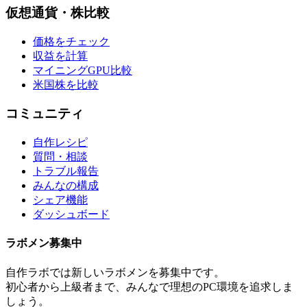
仮想通貨・株比較
価格をチェック
収益を計算
マイニングGPU比較
米国株を比較
コミュニティ
自作レシピ
質問・相談
トラブル報告
みんなの構成
シェア機能
ダッシュボード
ラボメン
募集中
自作ラボ
では新しい
ラボメン
を募集中です。
初心者から上級者まで、みんなで理想のPC環境を追求しま
しょう。