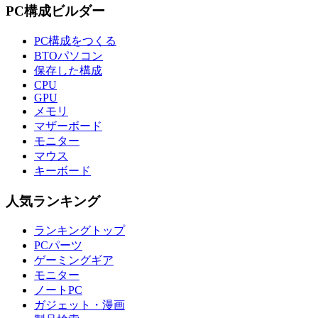
PC構成ビルダー
PC構成をつくる
BTOパソコン
保存した構成
CPU
GPU
メモリ
マザーボード
モニター
マウス
キーボード
人気ランキング
ランキングトップ
PCパーツ
ゲーミングギア
モニター
ノートPC
ガジェット・漫画