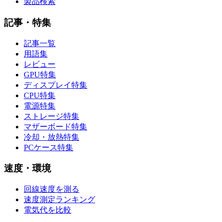
製品検索
記事・特集
記事一覧
用語集
レビュー
GPU特集
ディスプレイ特集
CPU特集
電源特集
ストレージ特集
マザーボード特集
冷却・放熱特集
PCケース特集
速度・環境
回線速度を測る
速度測定ランキング
電気代を比較