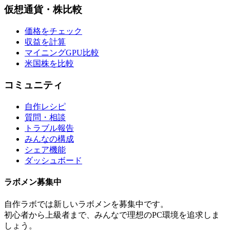
仮想通貨・株比較
価格をチェック
収益を計算
マイニングGPU比較
米国株を比較
コミュニティ
自作レシピ
質問・相談
トラブル報告
みんなの構成
シェア機能
ダッシュボード
ラボメン
募集中
自作ラボ
では新しい
ラボメン
を募集中です。
初心者から上級者まで、みんなで理想のPC環境を追求しま
しょう。