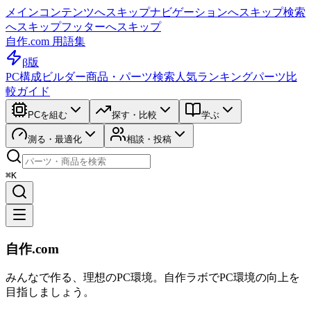
メインコンテンツへスキップ
ナビゲーションへスキップ
検索
へスキップ
フッターへスキップ
自作.com 用語集
β版
PC構成ビルダー
商品・パーツ検索
人気ランキング
パーツ比
較ガイド
PCを組む
探す・比較
学ぶ
測る・最適化
相談・投稿
⌘K
自作.com
みんなで作る、理想のPC環境
。
自作ラボ
でPC環境の向上を
目指しましょう。