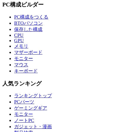
PC構成ビルダー
PC構成をつくる
BTOパソコン
保存した構成
CPU
GPU
メモリ
マザーボード
モニター
マウス
キーボード
人気ランキング
ランキングトップ
PCパーツ
ゲーミングギア
モニター
ノートPC
ガジェット・漫画