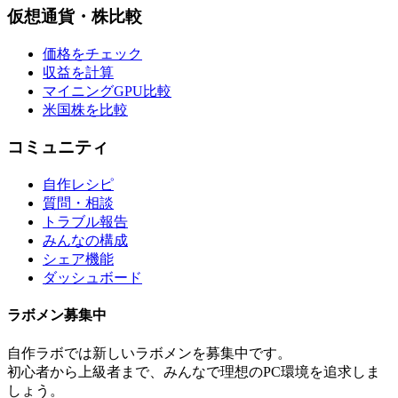
仮想通貨・株比較
価格をチェック
収益を計算
マイニングGPU比較
米国株を比較
コミュニティ
自作レシピ
質問・相談
トラブル報告
みんなの構成
シェア機能
ダッシュボード
ラボメン
募集中
自作ラボ
では新しい
ラボメン
を募集中です。
初心者から上級者まで、みんなで理想のPC環境を追求しま
しょう。