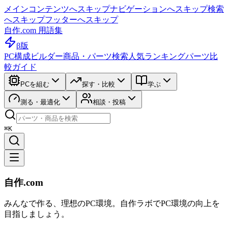
メインコンテンツへスキップ
ナビゲーションへスキップ
検索
へスキップ
フッターへスキップ
自作.com 用語集
β版
PC構成ビルダー
商品・パーツ検索
人気ランキング
パーツ比
較ガイド
PCを組む
探す・比較
学ぶ
測る・最適化
相談・投稿
⌘K
自作.com
みんなで作る、理想のPC環境
。
自作ラボ
でPC環境の向上を
目指しましょう。