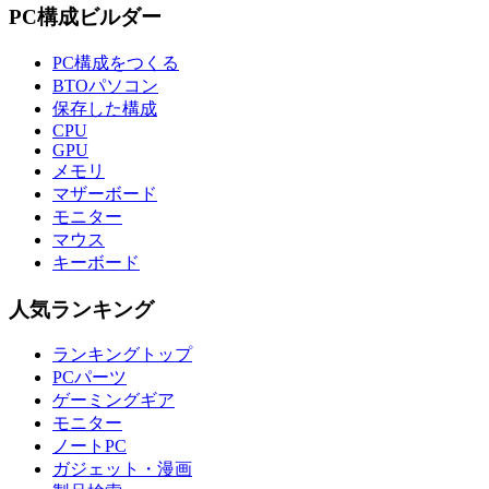
PC構成ビルダー
PC構成をつくる
BTOパソコン
保存した構成
CPU
GPU
メモリ
マザーボード
モニター
マウス
キーボード
人気ランキング
ランキングトップ
PCパーツ
ゲーミングギア
モニター
ノートPC
ガジェット・漫画