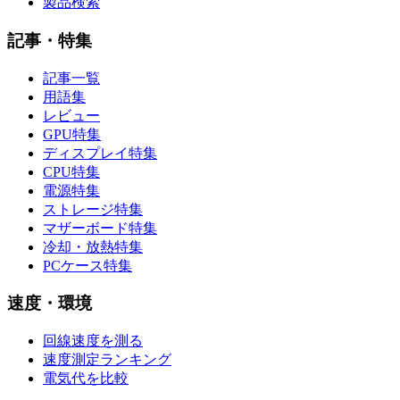
製品検索
記事・特集
記事一覧
用語集
レビュー
GPU特集
ディスプレイ特集
CPU特集
電源特集
ストレージ特集
マザーボード特集
冷却・放熱特集
PCケース特集
速度・環境
回線速度を測る
速度測定ランキング
電気代を比較