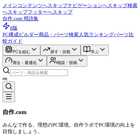
メインコンテンツへスキップ
ナビゲーションへスキップ
検索
へスキップ
フッターへスキップ
自作.com 用語集
β版
PC構成ビルダー
商品・パーツ検索
人気ランキング
パーツ比
較ガイド
PCを組む
探す・比較
学ぶ
測る・最適化
相談・投稿
⌘K
自作.com
みんなで作る、理想のPC環境
。
自作ラボ
でPC環境の向上を
目指しましょう。