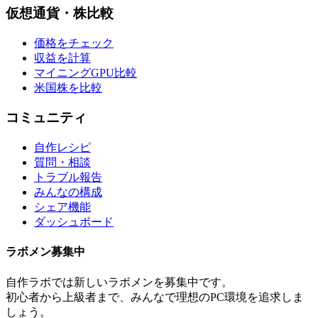
仮想通貨・株比較
価格をチェック
収益を計算
マイニングGPU比較
米国株を比較
コミュニティ
自作レシピ
質問・相談
トラブル報告
みんなの構成
シェア機能
ダッシュボード
ラボメン
募集中
自作ラボ
では新しい
ラボメン
を募集中です。
初心者から上級者まで、みんなで理想のPC環境を追求しま
しょう。