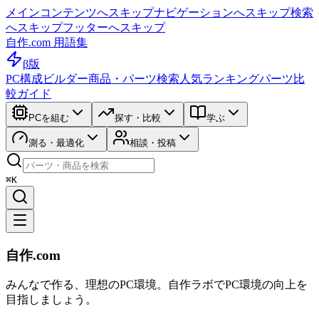
メインコンテンツへスキップ
ナビゲーションへスキップ
検索
へスキップ
フッターへスキップ
自作.com 用語集
β版
PC構成ビルダー
商品・パーツ検索
人気ランキング
パーツ比
較ガイド
PCを組む
探す・比較
学ぶ
測る・最適化
相談・投稿
⌘K
自作.com
みんなで作る、理想のPC環境
。
自作ラボ
でPC環境の向上を
目指しましょう。