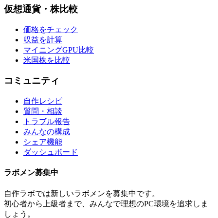
仮想通貨・株比較
価格をチェック
収益を計算
マイニングGPU比較
米国株を比較
コミュニティ
自作レシピ
質問・相談
トラブル報告
みんなの構成
シェア機能
ダッシュボード
ラボメン
募集中
自作ラボ
では新しい
ラボメン
を募集中です。
初心者から上級者まで、みんなで理想のPC環境を追求しま
しょう。