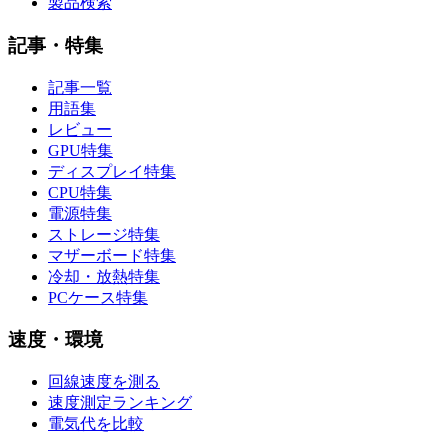
製品検索
記事・特集
記事一覧
用語集
レビュー
GPU特集
ディスプレイ特集
CPU特集
電源特集
ストレージ特集
マザーボード特集
冷却・放熱特集
PCケース特集
速度・環境
回線速度を測る
速度測定ランキング
電気代を比較