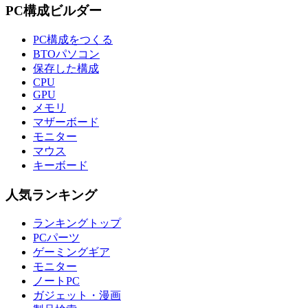
PC構成ビルダー
PC構成をつくる
BTOパソコン
保存した構成
CPU
GPU
メモリ
マザーボード
モニター
マウス
キーボード
人気ランキング
ランキングトップ
PCパーツ
ゲーミングギア
モニター
ノートPC
ガジェット・漫画