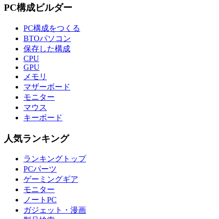
PC構成ビルダー
PC構成をつくる
BTOパソコン
保存した構成
CPU
GPU
メモリ
マザーボード
モニター
マウス
キーボード
人気ランキング
ランキングトップ
PCパーツ
ゲーミングギア
モニター
ノートPC
ガジェット・漫画