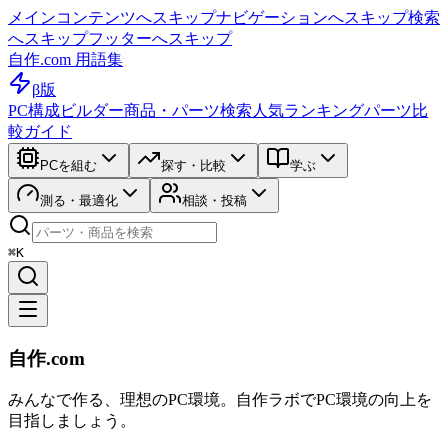
メインコンテンツへスキップ
ナビゲーションへスキップ
検索
へスキップ
フッターへスキップ
自作.com 用語集
β版
PC構成ビルダー
商品・パーツ検索
人気ランキング
パーツ比
較ガイド
PCを組む
探す・比較
学ぶ
測る・最適化
相談・投稿
⌘K
自作.com
みんなで作る、理想のPC環境
。
自作ラボ
でPC環境の向上を
目指しましょう。