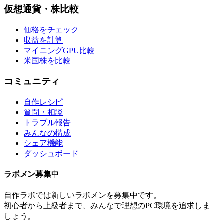
仮想通貨・株比較
価格をチェック
収益を計算
マイニングGPU比較
米国株を比較
コミュニティ
自作レシピ
質問・相談
トラブル報告
みんなの構成
シェア機能
ダッシュボード
ラボメン
募集中
自作ラボ
では新しい
ラボメン
を募集中です。
初心者から上級者まで、みんなで理想のPC環境を追求しま
しょう。