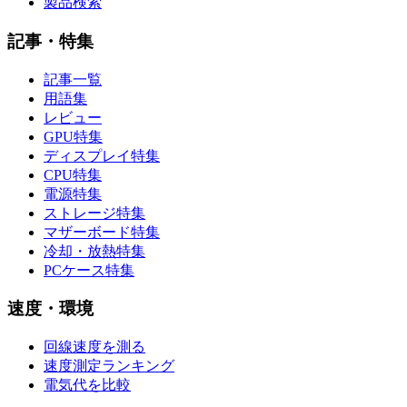
製品検索
記事・特集
記事一覧
用語集
レビュー
GPU特集
ディスプレイ特集
CPU特集
電源特集
ストレージ特集
マザーボード特集
冷却・放熱特集
PCケース特集
速度・環境
回線速度を測る
速度測定ランキング
電気代を比較