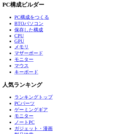
PC構成ビルダー
PC構成をつくる
BTOパソコン
保存した構成
CPU
GPU
メモリ
マザーボード
モニター
マウス
キーボード
人気ランキング
ランキングトップ
PCパーツ
ゲーミングギア
モニター
ノートPC
ガジェット・漫画