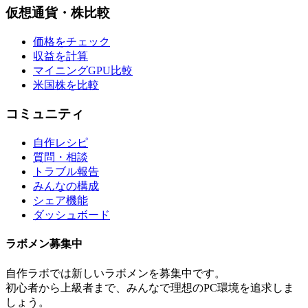
仮想通貨・株比較
価格をチェック
収益を計算
マイニングGPU比較
米国株を比較
コミュニティ
自作レシピ
質問・相談
トラブル報告
みんなの構成
シェア機能
ダッシュボード
ラボメン
募集中
自作ラボ
では新しい
ラボメン
を募集中です。
初心者から上級者まで、みんなで理想のPC環境を追求しま
しょう。