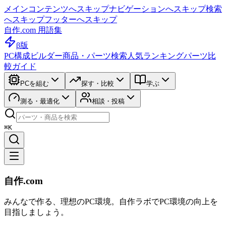
メインコンテンツへスキップ
ナビゲーションへスキップ
検索
へスキップ
フッターへスキップ
自作.com 用語集
β版
PC構成ビルダー
商品・パーツ検索
人気ランキング
パーツ比
較ガイド
PCを組む
探す・比較
学ぶ
測る・最適化
相談・投稿
⌘K
自作.com
みんなで作る、理想のPC環境
。
自作ラボ
でPC環境の向上を
目指しましょう。