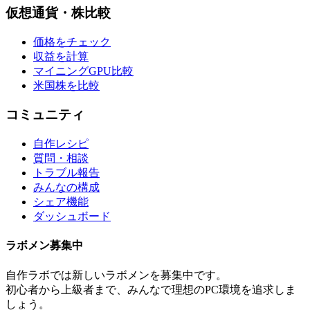
仮想通貨・株比較
価格をチェック
収益を計算
マイニングGPU比較
米国株を比較
コミュニティ
自作レシピ
質問・相談
トラブル報告
みんなの構成
シェア機能
ダッシュボード
ラボメン
募集中
自作ラボ
では新しい
ラボメン
を募集中です。
初心者から上級者まで、みんなで理想のPC環境を追求しま
しょう。