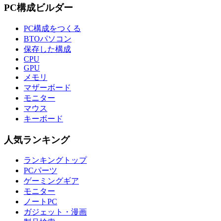
PC構成ビルダー
PC構成をつくる
BTOパソコン
保存した構成
CPU
GPU
メモリ
マザーボード
モニター
マウス
キーボード
人気ランキング
ランキングトップ
PCパーツ
ゲーミングギア
モニター
ノートPC
ガジェット・漫画