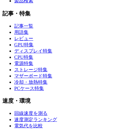
製品検索
記事・特集
記事一覧
用語集
レビュー
GPU特集
ディスプレイ特集
CPU特集
電源特集
ストレージ特集
マザーボード特集
冷却・放熱特集
PCケース特集
速度・環境
回線速度を測る
速度測定ランキング
電気代を比較