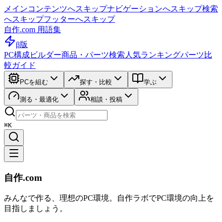
メインコンテンツへスキップ
ナビゲーションへスキップ
検索
へスキップ
フッターへスキップ
自作.com 用語集
β版
PC構成ビルダー
商品・パーツ検索
人気ランキング
パーツ比
較ガイド
PCを組む
探す・比較
学ぶ
測る・最適化
相談・投稿
⌘K
自作.com
みんなで作る、理想のPC環境
。
自作ラボ
でPC環境の向上を
目指しましょう。