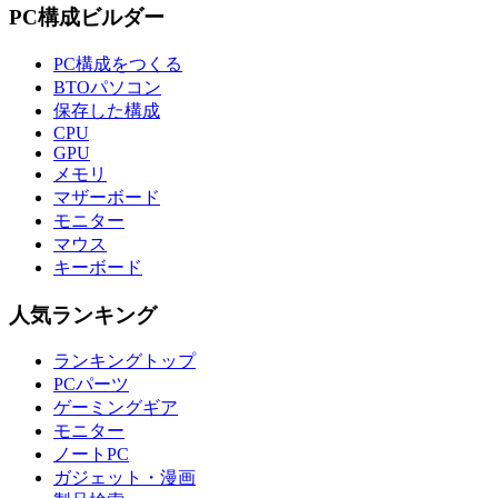
PC構成ビルダー
PC構成をつくる
BTOパソコン
保存した構成
CPU
GPU
メモリ
マザーボード
モニター
マウス
キーボード
人気ランキング
ランキングトップ
PCパーツ
ゲーミングギア
モニター
ノートPC
ガジェット・漫画