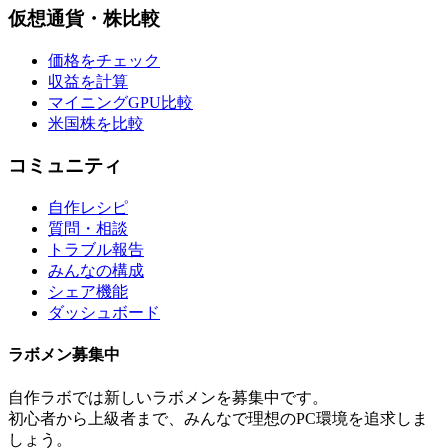
仮想通貨・株比較
価格をチェック
収益を計算
マイニングGPU比較
米国株を比較
コミュニティ
自作レシピ
質問・相談
トラブル報告
みんなの構成
シェア機能
ダッシュボード
ラボメン
募集中
自作ラボ
では新しい
ラボメン
を募集中です。
初心者から上級者まで、みんなで理想のPC環境を追求しま
しょう。