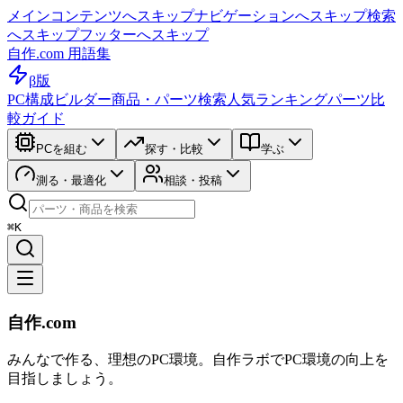
メインコンテンツへスキップ
ナビゲーションへスキップ
検索
へスキップ
フッターへスキップ
自作.com 用語集
β版
PC構成ビルダー
商品・パーツ検索
人気ランキング
パーツ比
較ガイド
PCを組む
探す・比較
学ぶ
測る・最適化
相談・投稿
⌘K
自作.com
みんなで作る、理想のPC環境
。
自作ラボ
でPC環境の向上を
目指しましょう。