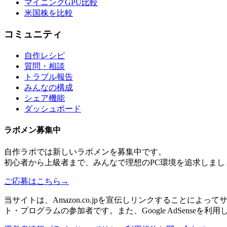
マイニングGPU比較
米国株を比較
コミュニティ
自作レシピ
質問・相談
トラブル報告
みんなの構成
シェア機能
ダッシュボード
ラボメン
募集中
自作ラボ
では新しい
ラボメン
を募集中です。
初心者から上級者まで、みんなで理想のPC環境を追求しまし
ご応募はこちら
→
当サイトは、Amazon.co.jpを宣伝しリンクすることに
ト・プログラムの参加者です。また、Google AdSenseを