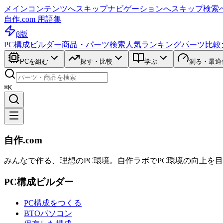
メインコンテンツへスキップ
ナビゲーションへスキップ
検索
自作.com 用語集
β版
PC構成ビルダー
商品・パーツ検索
人気ランキング
パーツ比較
PCを組む
探す・比較
学ぶ
測る・最適
⌘K
自作.com
みんなで作る、理想のPC環境
。
自作ラボ
でPC環境の向上を
PC構成ビルダー
PC構成をつくる
BTOパソコン