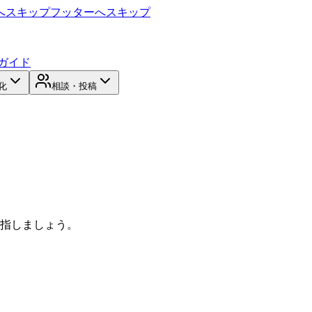
へスキップ
フッターへスキップ
ガイド
化
相談・投稿
目指しましょう。