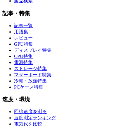
製品検索
記事・特集
記事一覧
用語集
レビュー
GPU特集
ディスプレイ特集
CPU特集
電源特集
ストレージ特集
マザーボード特集
冷却・放熱特集
PCケース特集
速度・環境
回線速度を測る
速度測定ランキング
電気代を比較