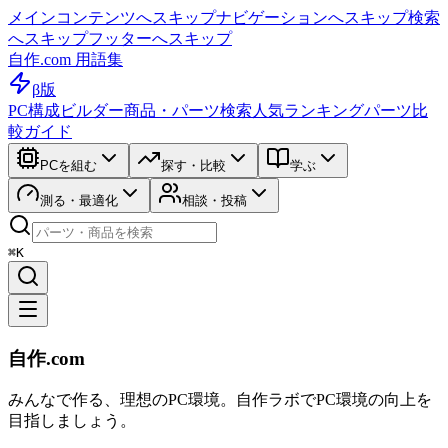
メインコンテンツへスキップ
ナビゲーションへスキップ
検索
へスキップ
フッターへスキップ
自作.com 用語集
β版
PC構成ビルダー
商品・パーツ検索
人気ランキング
パーツ比
較ガイド
PCを組む
探す・比較
学ぶ
測る・最適化
相談・投稿
⌘K
自作.com
みんなで作る、理想のPC環境
。
自作ラボ
でPC環境の向上を
目指しましょう。