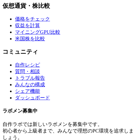
仮想通貨・株比較
価格をチェック
収益を計算
マイニングGPU比較
米国株を比較
コミュニティ
自作レシピ
質問・相談
トラブル報告
みんなの構成
シェア機能
ダッシュボード
ラボメン
募集中
自作ラボ
では新しい
ラボメン
を募集中です。
初心者から上級者まで、みんなで理想のPC環境を追求しま
しょう。