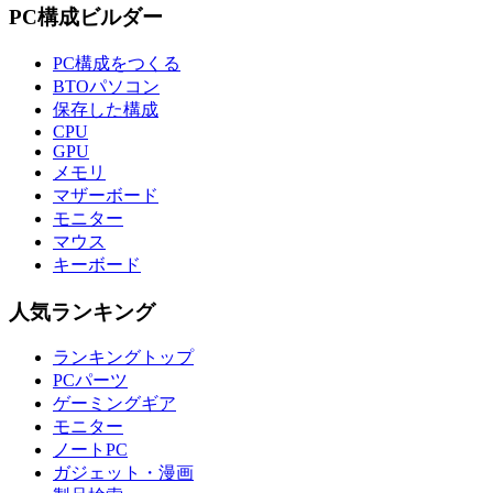
PC構成ビルダー
PC構成をつくる
BTOパソコン
保存した構成
CPU
GPU
メモリ
マザーボード
モニター
マウス
キーボード
人気ランキング
ランキングトップ
PCパーツ
ゲーミングギア
モニター
ノートPC
ガジェット・漫画