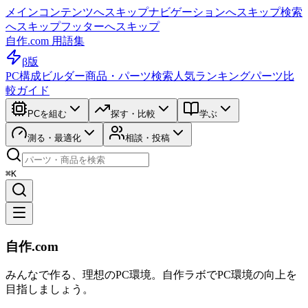
メインコンテンツへスキップ
ナビゲーションへスキップ
検索
へスキップ
フッターへスキップ
自作.com 用語集
β版
PC構成ビルダー
商品・パーツ検索
人気ランキング
パーツ比
較ガイド
PCを組む
探す・比較
学ぶ
測る・最適化
相談・投稿
⌘K
自作.com
みんなで作る、理想のPC環境
。
自作ラボ
でPC環境の向上を
目指しましょう。