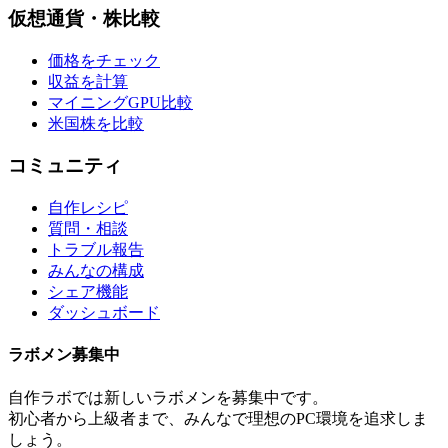
仮想通貨・株比較
価格をチェック
収益を計算
マイニングGPU比較
米国株を比較
コミュニティ
自作レシピ
質問・相談
トラブル報告
みんなの構成
シェア機能
ダッシュボード
ラボメン
募集中
自作ラボ
では新しい
ラボメン
を募集中です。
初心者から上級者まで、みんなで理想のPC環境を追求しま
しょう。