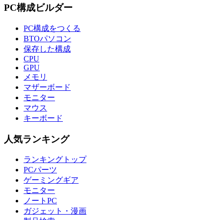
PC構成ビルダー
PC構成をつくる
BTOパソコン
保存した構成
CPU
GPU
メモリ
マザーボード
モニター
マウス
キーボード
人気ランキング
ランキングトップ
PCパーツ
ゲーミングギア
モニター
ノートPC
ガジェット・漫画