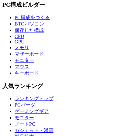
PC構成ビルダー
PC構成をつくる
BTOパソコン
保存した構成
CPU
GPU
メモリ
マザーボード
モニター
マウス
キーボード
人気ランキング
ランキングトップ
PCパーツ
ゲーミングギア
モニター
ノートPC
ガジェット・漫画