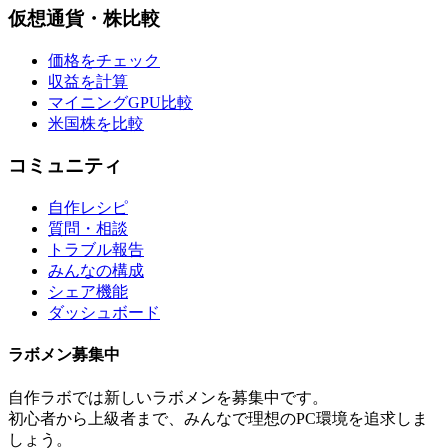
仮想通貨・株比較
価格をチェック
収益を計算
マイニングGPU比較
米国株を比較
コミュニティ
自作レシピ
質問・相談
トラブル報告
みんなの構成
シェア機能
ダッシュボード
ラボメン
募集中
自作ラボ
では新しい
ラボメン
を募集中です。
初心者から上級者まで、みんなで理想のPC環境を追求しま
しょう。