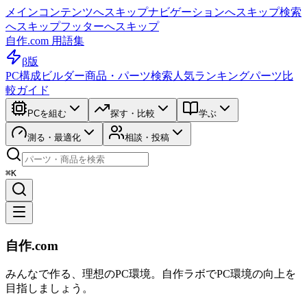
メインコンテンツへスキップ
ナビゲーションへスキップ
検索
へスキップ
フッターへスキップ
自作.com 用語集
β版
PC構成ビルダー
商品・パーツ検索
人気ランキング
パーツ比
較ガイド
PCを組む
探す・比較
学ぶ
測る・最適化
相談・投稿
⌘K
自作.com
みんなで作る、理想のPC環境
。
自作ラボ
でPC環境の向上を
目指しましょう。