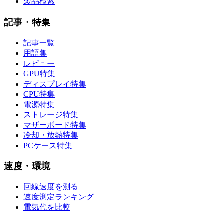
製品検索
記事・特集
記事一覧
用語集
レビュー
GPU特集
ディスプレイ特集
CPU特集
電源特集
ストレージ特集
マザーボード特集
冷却・放熱特集
PCケース特集
速度・環境
回線速度を測る
速度測定ランキング
電気代を比較