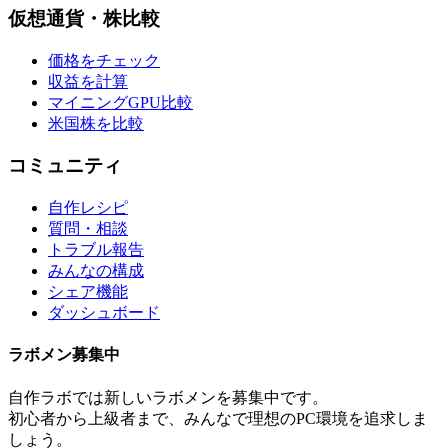
仮想通貨・株比較
価格をチェック
収益を計算
マイニングGPU比較
米国株を比較
コミュニティ
自作レシピ
質問・相談
トラブル報告
みんなの構成
シェア機能
ダッシュボード
ラボメン
募集中
自作ラボ
では新しい
ラボメン
を募集中です。
初心者から上級者まで、みんなで理想のPC環境を追求しま
しょう。