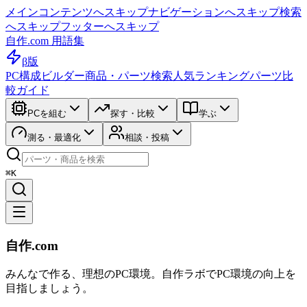
メインコンテンツへスキップ
ナビゲーションへスキップ
検索
へスキップ
フッターへスキップ
自作.com 用語集
β版
PC構成ビルダー
商品・パーツ検索
人気ランキング
パーツ比
較ガイド
PCを組む
探す・比較
学ぶ
測る・最適化
相談・投稿
⌘K
自作.com
みんなで作る、理想のPC環境
。
自作ラボ
でPC環境の向上を
目指しましょう。