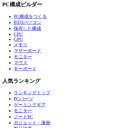
PC構成ビルダー
PC構成をつくる
BTOパソコン
保存した構成
CPU
GPU
メモリ
マザーボード
モニター
マウス
キーボード
人気ランキング
ランキングトップ
PCパーツ
ゲーミングギア
モニター
ノートPC
ガジェット・漫画