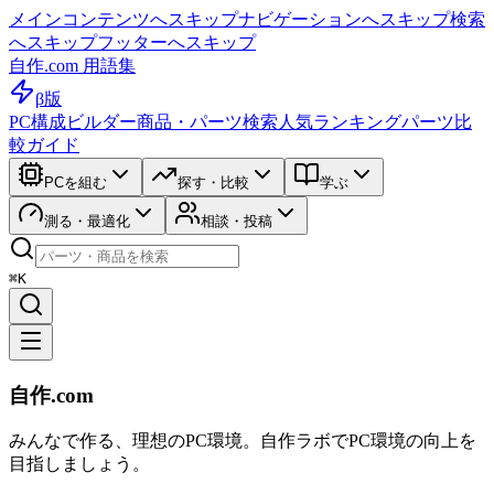
メインコンテンツへスキップ
ナビゲーションへスキップ
検索
へスキップ
フッターへスキップ
自作.com 用語集
β版
PC構成ビルダー
商品・パーツ検索
人気ランキング
パーツ比
較ガイド
PCを組む
探す・比較
学ぶ
測る・最適化
相談・投稿
⌘K
自作.com
みんなで作る、理想のPC環境
。
自作ラボ
でPC環境の向上を
目指しましょう。