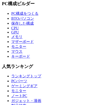
PC構成ビルダー
PC構成をつくる
BTOパソコン
保存した構成
CPU
GPU
メモリ
マザーボード
モニター
マウス
キーボード
人気ランキング
ランキングトップ
PCパーツ
ゲーミングギア
モニター
ノートPC
ガジェット・漫画