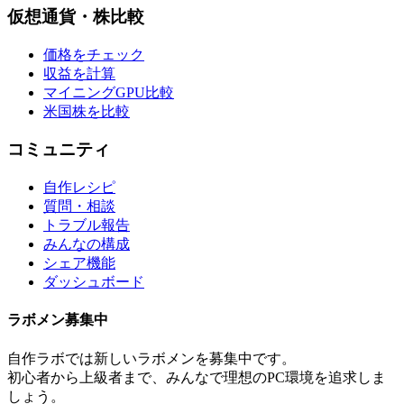
仮想通貨・株比較
価格をチェック
収益を計算
マイニングGPU比較
米国株を比較
コミュニティ
自作レシピ
質問・相談
トラブル報告
みんなの構成
シェア機能
ダッシュボード
ラボメン
募集中
自作ラボ
では新しい
ラボメン
を募集中です。
初心者から上級者まで、みんなで理想のPC環境を追求しま
しょう。