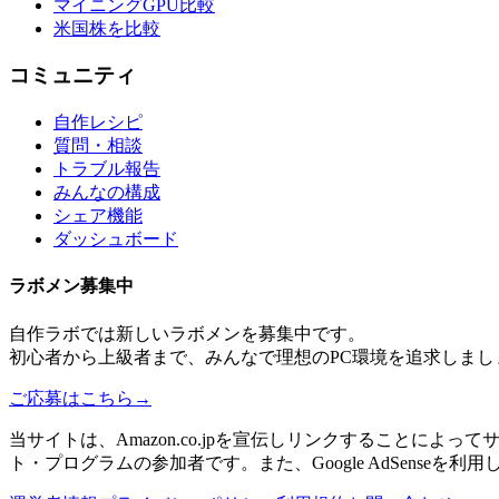
マイニングGPU比較
米国株を比較
コミュニティ
自作レシピ
質問・相談
トラブル報告
みんなの構成
シェア機能
ダッシュボード
ラボメン
募集中
自作ラボ
では新しい
ラボメン
を募集中です。
初心者から上級者まで、みんなで理想のPC環境を追求しまし
ご応募はこちら
→
当サイトは、Amazon.co.jpを宣伝しリンクすることに
ト・プログラムの参加者です。また、Google AdSenseを