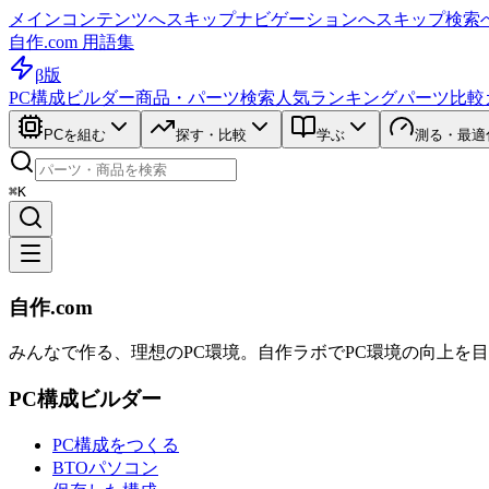
メインコンテンツへスキップ
ナビゲーションへスキップ
検索
自作.com 用語集
β版
PC構成ビルダー
商品・パーツ検索
人気ランキング
パーツ比較
PCを組む
探す・比較
学ぶ
測る・最適
⌘K
自作.com
みんなで作る、理想のPC環境
。
自作ラボ
でPC環境の向上を
PC構成ビルダー
PC構成をつくる
BTOパソコン