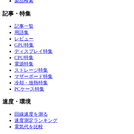
製品検索
記事・特集
記事一覧
用語集
レビュー
GPU特集
ディスプレイ特集
CPU特集
電源特集
ストレージ特集
マザーボード特集
冷却・放熱特集
PCケース特集
速度・環境
回線速度を測る
速度測定ランキング
電気代を比較