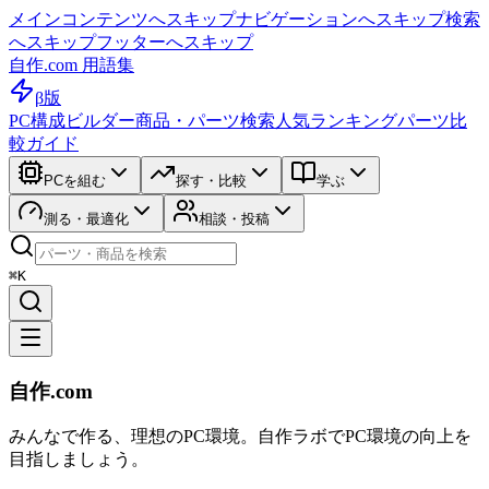
メインコンテンツへスキップ
ナビゲーションへスキップ
検索
へスキップ
フッターへスキップ
自作.com 用語集
β版
PC構成ビルダー
商品・パーツ検索
人気ランキング
パーツ比
較ガイド
PCを組む
探す・比較
学ぶ
測る・最適化
相談・投稿
⌘K
自作.com
みんなで作る、理想のPC環境
。
自作ラボ
でPC環境の向上を
目指しましょう。