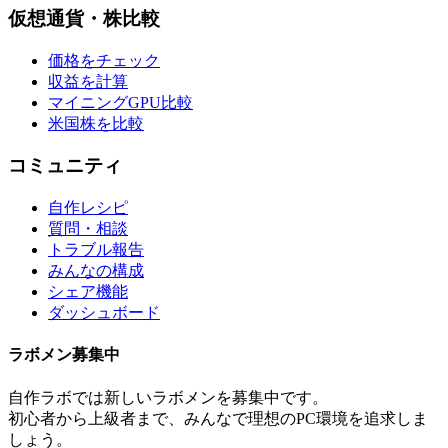
仮想通貨・株比較
価格をチェック
収益を計算
マイニングGPU比較
米国株を比較
コミュニティ
自作レシピ
質問・相談
トラブル報告
みんなの構成
シェア機能
ダッシュボード
ラボメン
募集中
自作ラボ
では新しい
ラボメン
を募集中です。
初心者から上級者まで、みんなで理想のPC環境を追求しま
しょう。