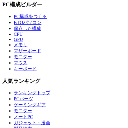
PC構成ビルダー
PC構成をつくる
BTOパソコン
保存した構成
CPU
GPU
メモリ
マザーボード
モニター
マウス
キーボード
人気ランキング
ランキングトップ
PCパーツ
ゲーミングギア
モニター
ノートPC
ガジェット・漫画