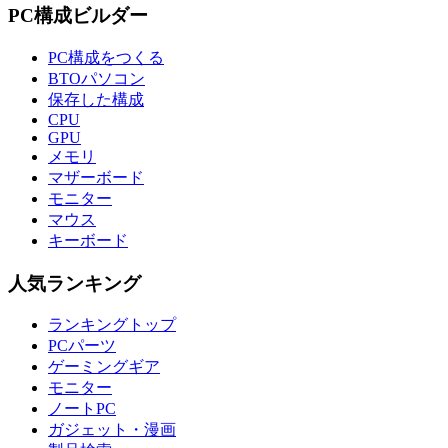
PC構成ビルダー
PC構成をつくる
BTOパソコン
保存した構成
CPU
GPU
メモリ
マザーボード
モニター
マウス
キーボード
人気ランキング
ランキングトップ
PCパーツ
ゲーミングギア
モニター
ノートPC
ガジェット・漫画