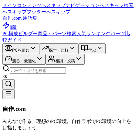
メインコンテンツへスキップ
ナビゲーションへスキップ
検索
へスキップ
フッターへスキップ
自作.com 用語集
β版
PC構成ビルダー
商品・パーツ検索
人気ランキング
パーツ比
較ガイド
PCを組む
探す・比較
学ぶ
測る・最適化
相談・投稿
⌘K
自作.com
みんなで作る、理想のPC環境
。
自作ラボ
でPC環境の向上を
目指しましょう。