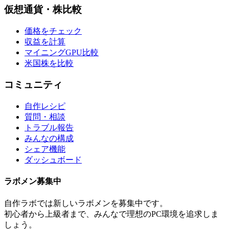
仮想通貨・株比較
価格をチェック
収益を計算
マイニングGPU比較
米国株を比較
コミュニティ
自作レシピ
質問・相談
トラブル報告
みんなの構成
シェア機能
ダッシュボード
ラボメン
募集中
自作ラボ
では新しい
ラボメン
を募集中です。
初心者から上級者まで、みんなで理想のPC環境を追求しま
しょう。