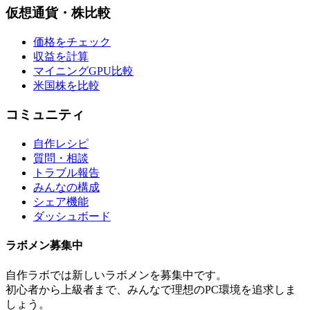
仮想通貨・株比較
価格をチェック
収益を計算
マイニングGPU比較
米国株を比較
コミュニティ
自作レシピ
質問・相談
トラブル報告
みんなの構成
シェア機能
ダッシュボード
ラボメン
募集中
自作ラボ
では新しい
ラボメン
を募集中です。
初心者から上級者まで、みんなで理想のPC環境を追求しま
しょう。