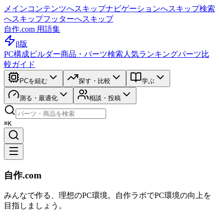
メインコンテンツへスキップ
ナビゲーションへスキップ
検索
へスキップ
フッターへスキップ
自作.com 用語集
β版
PC構成ビルダー
商品・パーツ検索
人気ランキング
パーツ比
較ガイド
PCを組む
探す・比較
学ぶ
測る・最適化
相談・投稿
⌘K
自作.com
みんなで作る、理想のPC環境
。
自作ラボ
でPC環境の向上を
目指しましょう。