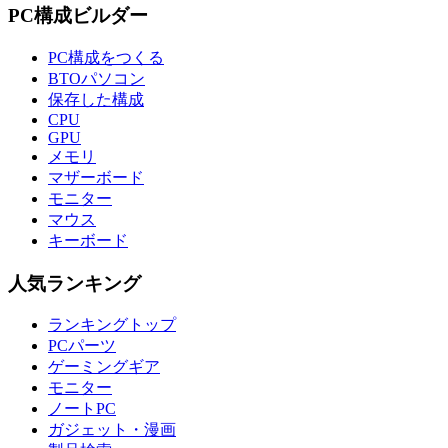
PC構成ビルダー
PC構成をつくる
BTOパソコン
保存した構成
CPU
GPU
メモリ
マザーボード
モニター
マウス
キーボード
人気ランキング
ランキングトップ
PCパーツ
ゲーミングギア
モニター
ノートPC
ガジェット・漫画