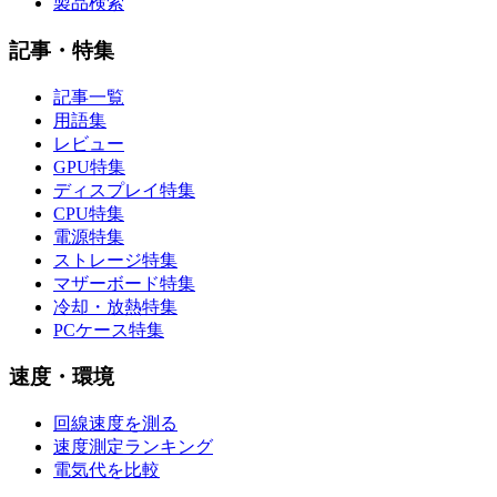
製品検索
記事・特集
記事一覧
用語集
レビュー
GPU特集
ディスプレイ特集
CPU特集
電源特集
ストレージ特集
マザーボード特集
冷却・放熱特集
PCケース特集
速度・環境
回線速度を測る
速度測定ランキング
電気代を比較