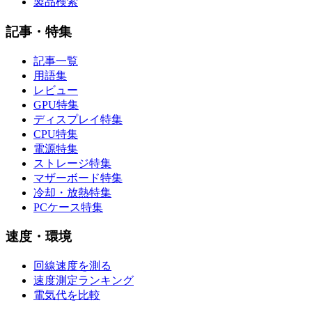
製品検索
記事・特集
記事一覧
用語集
レビュー
GPU特集
ディスプレイ特集
CPU特集
電源特集
ストレージ特集
マザーボード特集
冷却・放熱特集
PCケース特集
速度・環境
回線速度を測る
速度測定ランキング
電気代を比較