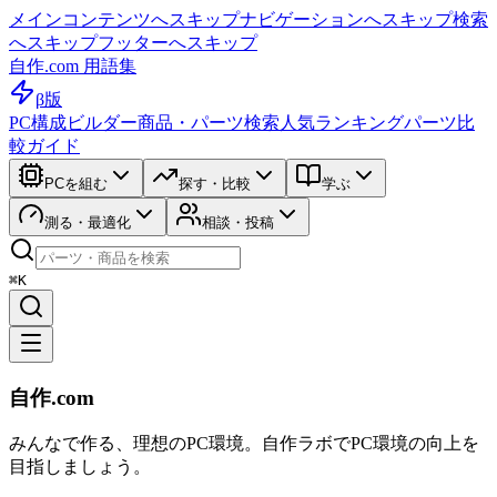
メインコンテンツへスキップ
ナビゲーションへスキップ
検索
へスキップ
フッターへスキップ
自作.com 用語集
β版
PC構成ビルダー
商品・パーツ検索
人気ランキング
パーツ比
較ガイド
PCを組む
探す・比較
学ぶ
測る・最適化
相談・投稿
⌘K
自作.com
みんなで作る、理想のPC環境
。
自作ラボ
でPC環境の向上を
目指しましょう。