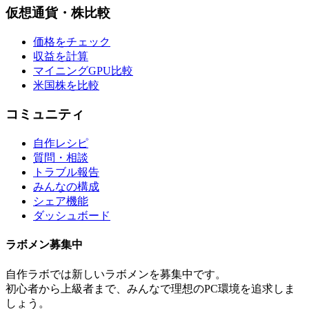
仮想通貨・株比較
価格をチェック
収益を計算
マイニングGPU比較
米国株を比較
コミュニティ
自作レシピ
質問・相談
トラブル報告
みんなの構成
シェア機能
ダッシュボード
ラボメン
募集中
自作ラボ
では新しい
ラボメン
を募集中です。
初心者から上級者まで、みんなで理想のPC環境を追求しま
しょう。