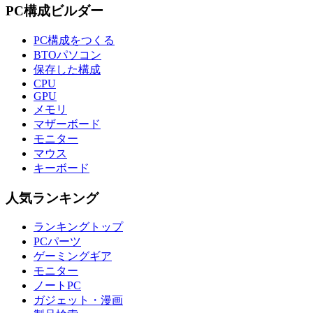
PC構成ビルダー
PC構成をつくる
BTOパソコン
保存した構成
CPU
GPU
メモリ
マザーボード
モニター
マウス
キーボード
人気ランキング
ランキングトップ
PCパーツ
ゲーミングギア
モニター
ノートPC
ガジェット・漫画