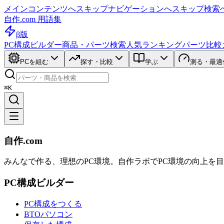
メインコンテンツへスキップ
ナビゲーションへスキップ
検索
自作.com 用語集
β版
PC構成ビルダー
商品・パーツ検索
人気ランキング
パーツ比較
PCを組む
探す・比較
学ぶ
測る・最適
⌘K
自作.com
みんなで作る、理想のPC環境
。
自作ラボ
でPC環境の向上を
PC構成ビルダー
PC構成をつくる
BTOパソコン