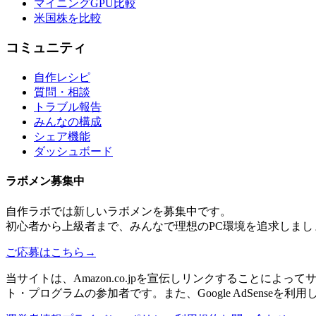
マイニングGPU比較
米国株を比較
コミュニティ
自作レシピ
質問・相談
トラブル報告
みんなの構成
シェア機能
ダッシュボード
ラボメン
募集中
自作ラボ
では新しい
ラボメン
を募集中です。
初心者から上級者まで、みんなで理想のPC環境を追求しまし
ご応募はこちら
→
当サイトは、Amazon.co.jpを宣伝しリンクすることに
ト・プログラムの参加者です。また、Google AdSenseを