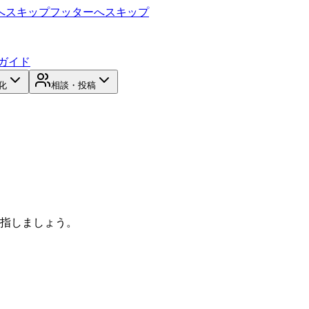
へスキップ
フッターへスキップ
ガイド
化
相談・投稿
目指しましょう。