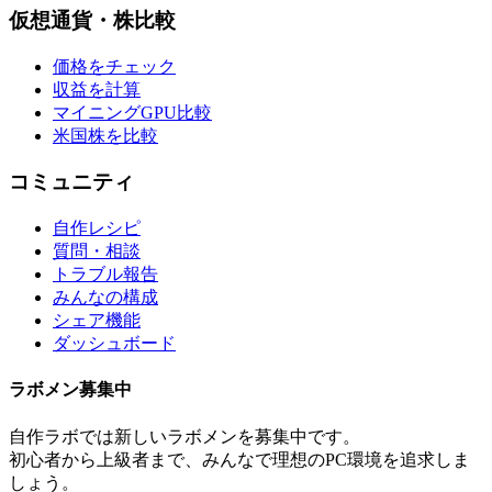
仮想通貨・株比較
価格をチェック
収益を計算
マイニングGPU比較
米国株を比較
コミュニティ
自作レシピ
質問・相談
トラブル報告
みんなの構成
シェア機能
ダッシュボード
ラボメン
募集中
自作ラボ
では新しい
ラボメン
を募集中です。
初心者から上級者まで、みんなで理想のPC環境を追求しま
しょう。