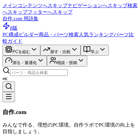
メインコンテンツへスキップ
ナビゲーションへスキップ
検索
へスキップ
フッターへスキップ
自作.com 用語集
β版
PC構成ビルダー
商品・パーツ検索
人気ランキング
パーツ比
較ガイド
PCを組む
探す・比較
学ぶ
測る・最適化
相談・投稿
⌘K
自作.com
みんなで作る、理想のPC環境
。
自作ラボ
でPC環境の向上を
目指しましょう。