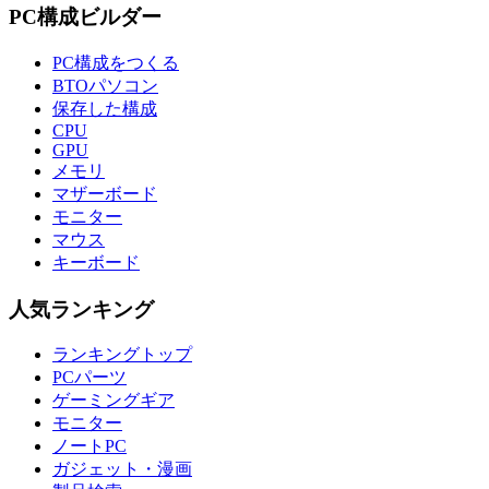
PC構成ビルダー
PC構成をつくる
BTOパソコン
保存した構成
CPU
GPU
メモリ
マザーボード
モニター
マウス
キーボード
人気ランキング
ランキングトップ
PCパーツ
ゲーミングギア
モニター
ノートPC
ガジェット・漫画