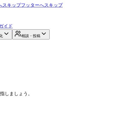
へスキップ
フッターへスキップ
ガイド
化
相談・投稿
目指しましょう。