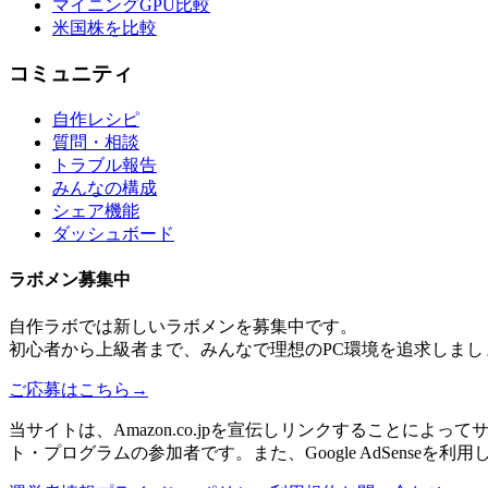
マイニングGPU比較
米国株を比較
コミュニティ
自作レシピ
質問・相談
トラブル報告
みんなの構成
シェア機能
ダッシュボード
ラボメン
募集中
自作ラボ
では新しい
ラボメン
を募集中です。
初心者から上級者まで、みんなで理想のPC環境を追求しまし
ご応募はこちら
→
当サイトは、Amazon.co.jpを宣伝しリンクすることに
ト・プログラムの参加者です。また、Google AdSenseを