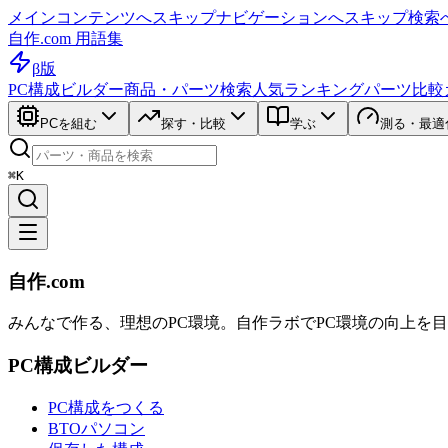
メインコンテンツへスキップ
ナビゲーションへスキップ
検索
自作.com 用語集
β版
PC構成ビルダー
商品・パーツ検索
人気ランキング
パーツ比較
PCを組む
探す・比較
学ぶ
測る・最適
⌘K
自作.com
みんなで作る、理想のPC環境
。
自作ラボ
でPC環境の向上を
PC構成ビルダー
PC構成をつくる
BTOパソコン