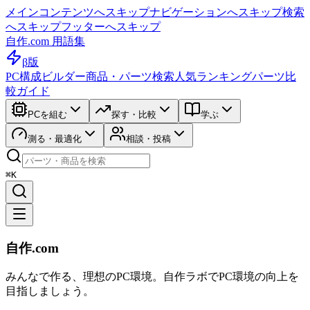
メインコンテンツへスキップ
ナビゲーションへスキップ
検索
へスキップ
フッターへスキップ
自作.com 用語集
β版
PC構成ビルダー
商品・パーツ検索
人気ランキング
パーツ比
較ガイド
PCを組む
探す・比較
学ぶ
測る・最適化
相談・投稿
⌘K
自作.com
みんなで作る、理想のPC環境
。
自作ラボ
でPC環境の向上を
目指しましょう。