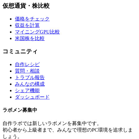
仮想通貨・株比較
価格をチェック
収益を計算
マイニングGPU比較
米国株を比較
コミュニティ
自作レシピ
質問・相談
トラブル報告
みんなの構成
シェア機能
ダッシュボード
ラボメン
募集中
自作ラボ
では新しい
ラボメン
を募集中です。
初心者から上級者まで、みんなで理想のPC環境を追求しま
しょう。