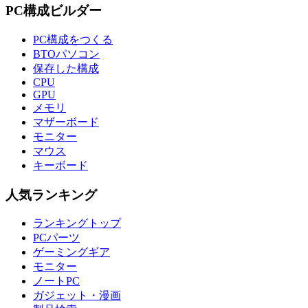
PC構成ビルダー
PC構成をつくる
BTOパソコン
保存した構成
CPU
GPU
メモリ
マザーボード
モニター
マウス
キーボード
人気ランキング
ランキングトップ
PCパーツ
ゲーミングギア
モニター
ノートPC
ガジェット・漫画