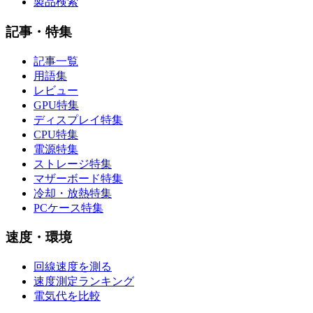
製品検索
記事・特集
記事一覧
用語集
レビュー
GPU特集
ディスプレイ特集
CPU特集
電源特集
ストレージ特集
マザーボード特集
冷却・放熱特集
PCケース特集
速度・環境
回線速度を測る
速度測定ランキング
電気代を比較