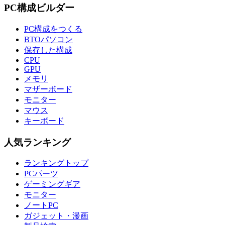
PC構成ビルダー
PC構成をつくる
BTOパソコン
保存した構成
CPU
GPU
メモリ
マザーボード
モニター
マウス
キーボード
人気ランキング
ランキングトップ
PCパーツ
ゲーミングギア
モニター
ノートPC
ガジェット・漫画