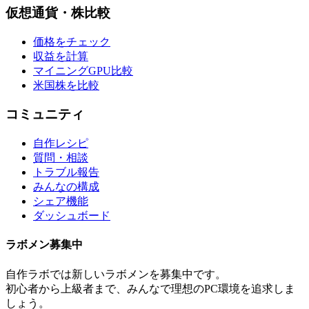
仮想通貨・株比較
価格をチェック
収益を計算
マイニングGPU比較
米国株を比較
コミュニティ
自作レシピ
質問・相談
トラブル報告
みんなの構成
シェア機能
ダッシュボード
ラボメン
募集中
自作ラボ
では新しい
ラボメン
を募集中です。
初心者から上級者まで、みんなで理想のPC環境を追求しま
しょう。