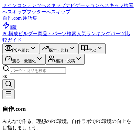
メインコンテンツへスキップ
ナビゲーションへスキップ
検索
へスキップ
フッターへスキップ
自作.com 用語集
β版
PC構成ビルダー
商品・パーツ検索
人気ランキング
パーツ比
較ガイド
PCを組む
探す・比較
学ぶ
測る・最適化
相談・投稿
⌘K
自作.com
みんなで作る、理想のPC環境
。
自作ラボ
でPC環境の向上を
目指しましょう。