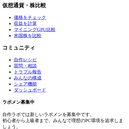
仮想通貨・株比較
価格をチェック
収益を計算
マイニングGPU比較
米国株を比較
コミュニティ
自作レシピ
質問・相談
トラブル報告
みんなの構成
シェア機能
ダッシュボード
ラボメン
募集中
自作ラボ
では新しい
ラボメン
を募集中です。
初心者から上級者まで、みんなで理想のPC環境を追求しま
しょう。