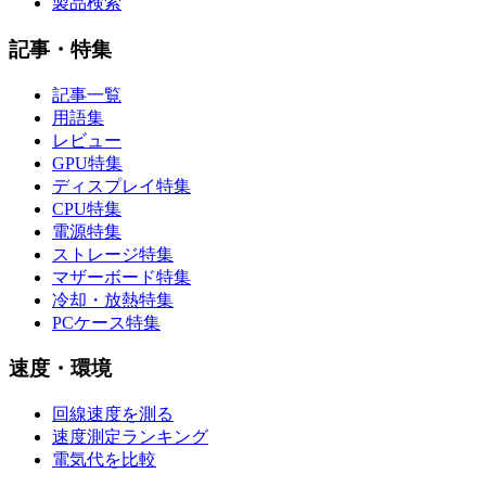
製品検索
記事・特集
記事一覧
用語集
レビュー
GPU特集
ディスプレイ特集
CPU特集
電源特集
ストレージ特集
マザーボード特集
冷却・放熱特集
PCケース特集
速度・環境
回線速度を測る
速度測定ランキング
電気代を比較