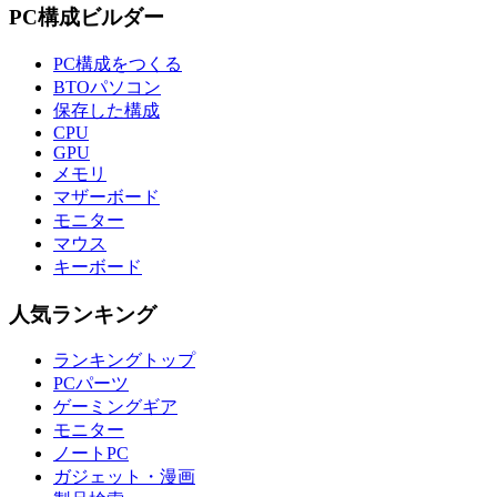
PC構成ビルダー
PC構成をつくる
BTOパソコン
保存した構成
CPU
GPU
メモリ
マザーボード
モニター
マウス
キーボード
人気ランキング
ランキングトップ
PCパーツ
ゲーミングギア
モニター
ノートPC
ガジェット・漫画