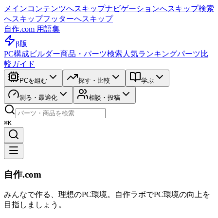
メインコンテンツへスキップ
ナビゲーションへスキップ
検索
へスキップ
フッターへスキップ
自作.com 用語集
β版
PC構成ビルダー
商品・パーツ検索
人気ランキング
パーツ比
較ガイド
PCを組む
探す・比較
学ぶ
測る・最適化
相談・投稿
⌘K
自作.com
みんなで作る、理想のPC環境
。
自作ラボ
でPC環境の向上を
目指しましょう。