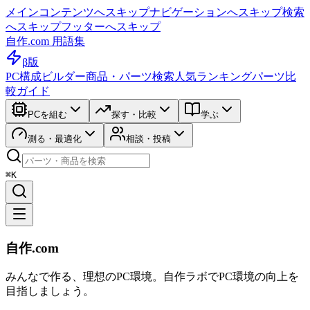
メインコンテンツへスキップ
ナビゲーションへスキップ
検索
へスキップ
フッターへスキップ
自作.com 用語集
β版
PC構成ビルダー
商品・パーツ検索
人気ランキング
パーツ比
較ガイド
PCを組む
探す・比較
学ぶ
測る・最適化
相談・投稿
⌘K
自作.com
みんなで作る、理想のPC環境
。
自作ラボ
でPC環境の向上を
目指しましょう。