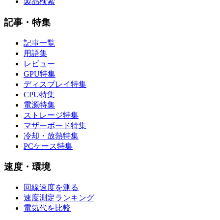
製品検索
記事・特集
記事一覧
用語集
レビュー
GPU特集
ディスプレイ特集
CPU特集
電源特集
ストレージ特集
マザーボード特集
冷却・放熱特集
PCケース特集
速度・環境
回線速度を測る
速度測定ランキング
電気代を比較