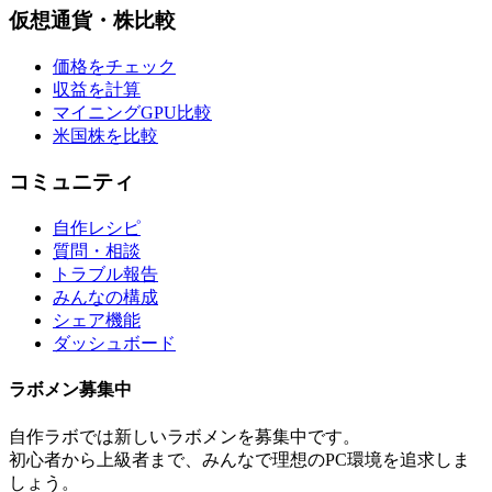
仮想通貨・株比較
価格をチェック
収益を計算
マイニングGPU比較
米国株を比較
コミュニティ
自作レシピ
質問・相談
トラブル報告
みんなの構成
シェア機能
ダッシュボード
ラボメン
募集中
自作ラボ
では新しい
ラボメン
を募集中です。
初心者から上級者まで、みんなで理想のPC環境を追求しま
しょう。