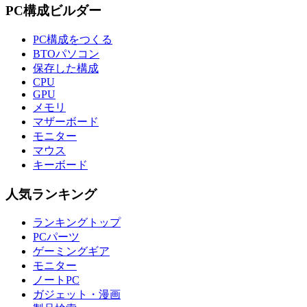
PC構成ビルダー
PC構成をつくる
BTOパソコン
保存した構成
CPU
GPU
メモリ
マザーボード
モニター
マウス
キーボード
人気ランキング
ランキングトップ
PCパーツ
ゲーミングギア
モニター
ノートPC
ガジェット・漫画