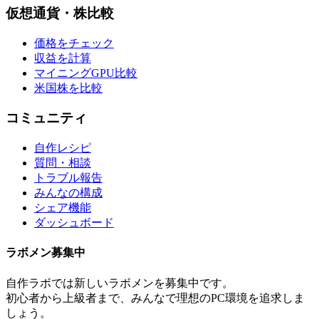
仮想通貨・株比較
価格をチェック
収益を計算
マイニングGPU比較
米国株を比較
コミュニティ
自作レシピ
質問・相談
トラブル報告
みんなの構成
シェア機能
ダッシュボード
ラボメン
募集中
自作ラボ
では新しい
ラボメン
を募集中です。
初心者から上級者まで、みんなで理想のPC環境を追求しま
しょう。