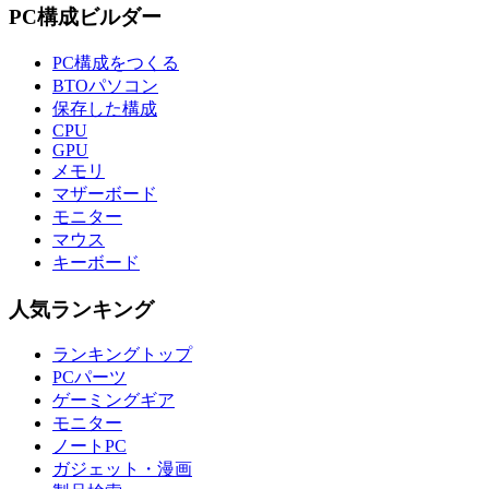
PC構成ビルダー
PC構成をつくる
BTOパソコン
保存した構成
CPU
GPU
メモリ
マザーボード
モニター
マウス
キーボード
人気ランキング
ランキングトップ
PCパーツ
ゲーミングギア
モニター
ノートPC
ガジェット・漫画