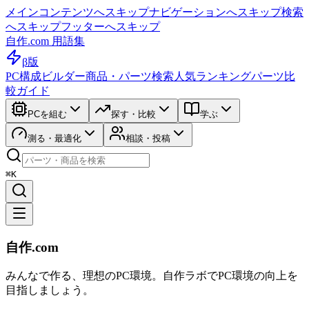
メインコンテンツへスキップ
ナビゲーションへスキップ
検索
へスキップ
フッターへスキップ
自作.com 用語集
β版
PC構成ビルダー
商品・パーツ検索
人気ランキング
パーツ比
較ガイド
PCを組む
探す・比較
学ぶ
測る・最適化
相談・投稿
⌘K
自作.com
みんなで作る、理想のPC環境
。
自作ラボ
でPC環境の向上を
目指しましょう。