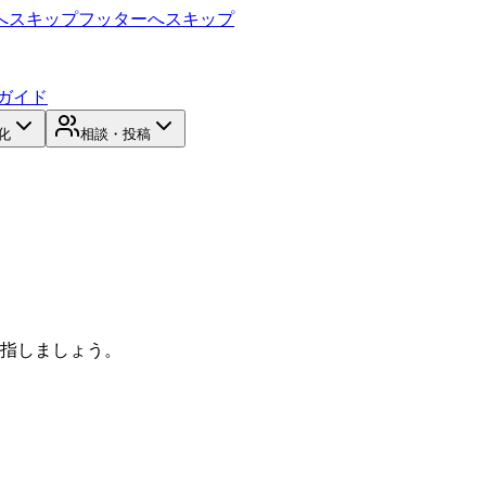
へスキップ
フッターへスキップ
ガイド
化
相談・投稿
目指しましょう。