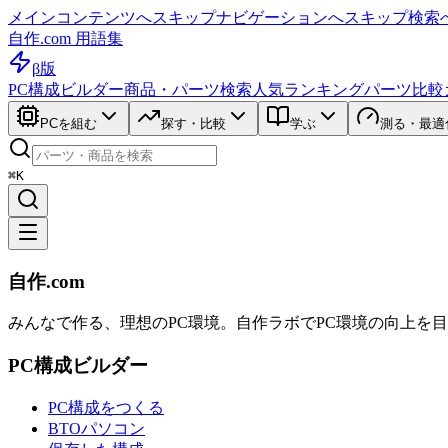
メインコンテンツへスキップ
ナビゲーションへスキップ
検索
自作.com 用語集
β版
PC構成ビルダー
商品・パーツ検索
人気ランキング
パーツ比較
PCを組む
探す・比較
学ぶ
測る・最適
⌘K
自作.com
みんなで作る、理想のPC環境
。
自作ラボ
でPC環境の向上を
PC構成ビルダー
PC構成をつくる
BTOパソコン