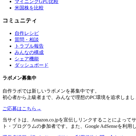
マイニングGPU比較
米国株を比較
コミュニティ
自作レシピ
質問・相談
トラブル報告
みんなの構成
シェア機能
ダッシュボード
ラボメン
募集中
自作ラボ
では新しい
ラボメン
を募集中です。
初心者から上級者まで、みんなで理想のPC環境を追求しまし
ご応募はこちら
→
当サイトは、Amazon.co.jpを宣伝しリンクすることに
ト・プログラムの参加者です。また、Google AdSenseを