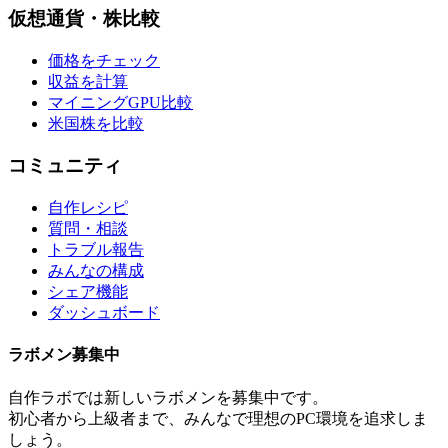
仮想通貨・株比較
価格をチェック
収益を計算
マイニングGPU比較
米国株を比較
コミュニティ
自作レシピ
質問・相談
トラブル報告
みんなの構成
シェア機能
ダッシュボード
ラボメン
募集中
自作ラボ
では新しい
ラボメン
を募集中です。
初心者から上級者まで、みんなで理想のPC環境を追求しま
しょう。