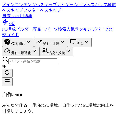
メインコンテンツへスキップ
ナビゲーションへスキップ
検索
へスキップ
フッターへスキップ
自作.com 用語集
β版
PC構成ビルダー
商品・パーツ検索
人気ランキング
パーツ比
較ガイド
PCを組む
探す・比較
学ぶ
測る・最適化
相談・投稿
⌘K
自作.com
みんなで作る、理想のPC環境
。
自作ラボ
でPC環境の向上を
目指しましょう。