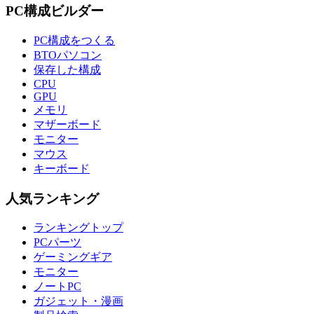
PC構成ビルダー
PC構成をつくる
BTOパソコン
保存した構成
CPU
GPU
メモリ
マザーボード
モニター
マウス
キーボード
人気ランキング
ランキングトップ
PCパーツ
ゲーミングギア
モニター
ノートPC
ガジェット・漫画