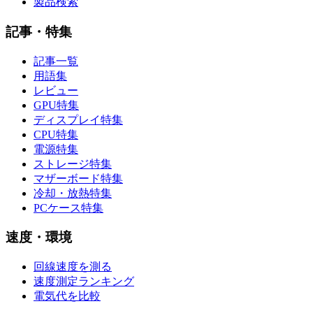
製品検索
記事・特集
記事一覧
用語集
レビュー
GPU特集
ディスプレイ特集
CPU特集
電源特集
ストレージ特集
マザーボード特集
冷却・放熱特集
PCケース特集
速度・環境
回線速度を測る
速度測定ランキング
電気代を比較