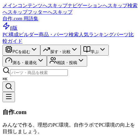
メインコンテンツへスキップ
ナビゲーションへスキップ
検索
へスキップ
フッターへスキップ
自作.com 用語集
β版
PC構成ビルダー
商品・パーツ検索
人気ランキング
パーツ比
較ガイド
PCを組む
探す・比較
学ぶ
測る・最適化
相談・投稿
⌘K
自作.com
みんなで作る、理想のPC環境
。
自作ラボ
でPC環境の向上を
目指しましょう。