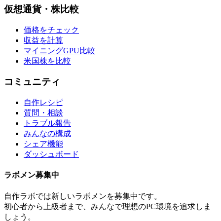
仮想通貨・株比較
価格をチェック
収益を計算
マイニングGPU比較
米国株を比較
コミュニティ
自作レシピ
質問・相談
トラブル報告
みんなの構成
シェア機能
ダッシュボード
ラボメン
募集中
自作ラボ
では新しい
ラボメン
を募集中です。
初心者から上級者まで、みんなで理想のPC環境を追求しま
しょう。