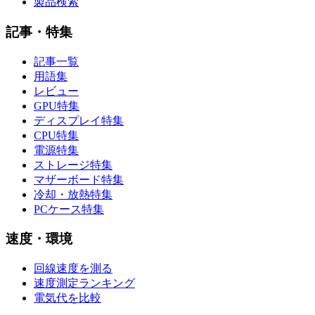
製品検索
記事・特集
記事一覧
用語集
レビュー
GPU特集
ディスプレイ特集
CPU特集
電源特集
ストレージ特集
マザーボード特集
冷却・放熱特集
PCケース特集
速度・環境
回線速度を測る
速度測定ランキング
電気代を比較