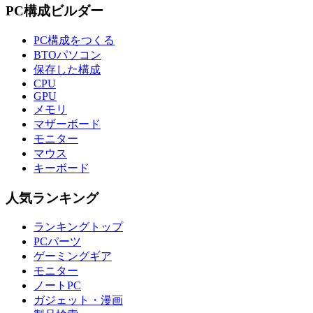
PC構成ビルダー
PC構成をつくる
BTOパソコン
保存した構成
CPU
GPU
メモリ
マザーボード
モニター
マウス
キーボード
人気ランキング
ランキングトップ
PCパーツ
ゲーミングギア
モニター
ノートPC
ガジェット・漫画