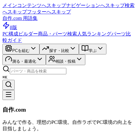
メインコンテンツへスキップ
ナビゲーションへスキップ
検索
へスキップ
フッターへスキップ
自作.com 用語集
β版
PC構成ビルダー
商品・パーツ検索
人気ランキング
パーツ比
較ガイド
PCを組む
探す・比較
学ぶ
測る・最適化
相談・投稿
⌘K
自作.com
みんなで作る、理想のPC環境
。
自作ラボ
でPC環境の向上を
目指しましょう。