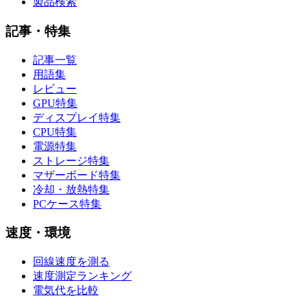
製品検索
記事・特集
記事一覧
用語集
レビュー
GPU特集
ディスプレイ特集
CPU特集
電源特集
ストレージ特集
マザーボード特集
冷却・放熱特集
PCケース特集
速度・環境
回線速度を測る
速度測定ランキング
電気代を比較