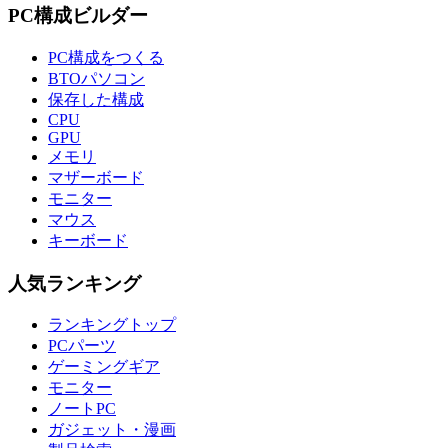
PC構成ビルダー
PC構成をつくる
BTOパソコン
保存した構成
CPU
GPU
メモリ
マザーボード
モニター
マウス
キーボード
人気ランキング
ランキングトップ
PCパーツ
ゲーミングギア
モニター
ノートPC
ガジェット・漫画