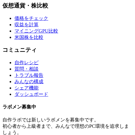
仮想通貨・株比較
価格をチェック
収益を計算
マイニングGPU比較
米国株を比較
コミュニティ
自作レシピ
質問・相談
トラブル報告
みんなの構成
シェア機能
ダッシュボード
ラボメン
募集中
自作ラボ
では新しい
ラボメン
を募集中です。
初心者から上級者まで、みんなで理想のPC環境を追求しま
しょう。