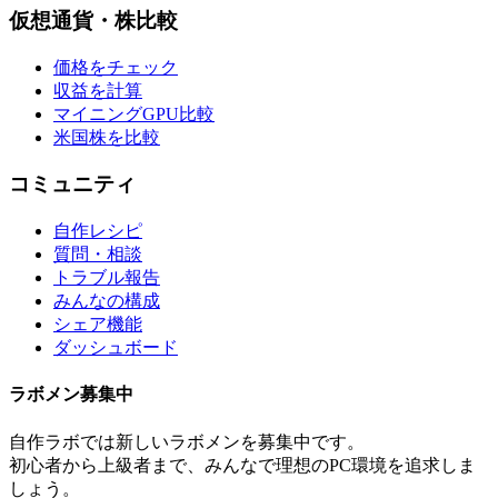
仮想通貨・株比較
価格をチェック
収益を計算
マイニングGPU比較
米国株を比較
コミュニティ
自作レシピ
質問・相談
トラブル報告
みんなの構成
シェア機能
ダッシュボード
ラボメン
募集中
自作ラボ
では新しい
ラボメン
を募集中です。
初心者から上級者まで、みんなで理想のPC環境を追求しま
しょう。