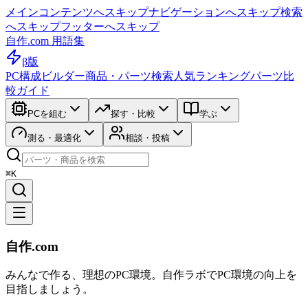
メインコンテンツへスキップ
ナビゲーションへスキップ
検索
へスキップ
フッターへスキップ
自作.com 用語集
β版
PC構成ビルダー
商品・パーツ検索
人気ランキング
パーツ比
較ガイド
PCを組む
探す・比較
学ぶ
測る・最適化
相談・投稿
⌘K
自作.com
みんなで作る、理想のPC環境
。
自作ラボ
でPC環境の向上を
目指しましょう。