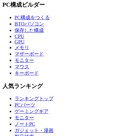
PC構成ビルダー
PC構成をつくる
BTOパソコン
保存した構成
CPU
GPU
メモリ
マザーボード
モニター
マウス
キーボード
人気ランキング
ランキングトップ
PCパーツ
ゲーミングギア
モニター
ノートPC
ガジェット・漫画