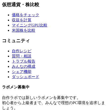
仮想通貨・株比較
価格をチェック
収益を計算
マイニングGPU比較
米国株を比較
コミュニティ
自作レシピ
質問・相談
トラブル報告
みんなの構成
シェア機能
ダッシュボード
ラボメン
募集中
自作ラボ
では新しい
ラボメン
を募集中です。
初心者から上級者まで、みんなで理想のPC環境を追求しま
しょう。