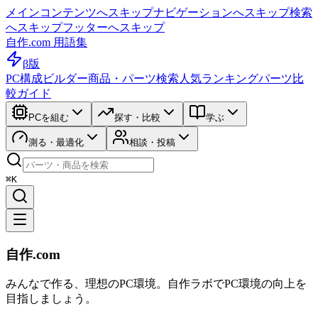
メインコンテンツへスキップ
ナビゲーションへスキップ
検索
へスキップ
フッターへスキップ
自作.com 用語集
β版
PC構成ビルダー
商品・パーツ検索
人気ランキング
パーツ比
較ガイド
PCを組む
探す・比較
学ぶ
測る・最適化
相談・投稿
⌘K
自作.com
みんなで作る、理想のPC環境
。
自作ラボ
でPC環境の向上を
目指しましょう。