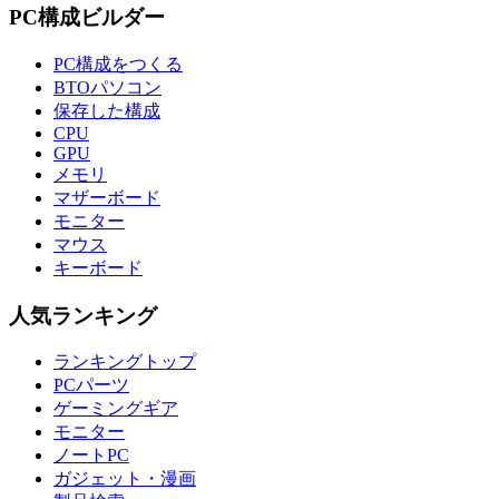
PC構成ビルダー
PC構成をつくる
BTOパソコン
保存した構成
CPU
GPU
メモリ
マザーボード
モニター
マウス
キーボード
人気ランキング
ランキングトップ
PCパーツ
ゲーミングギア
モニター
ノートPC
ガジェット・漫画