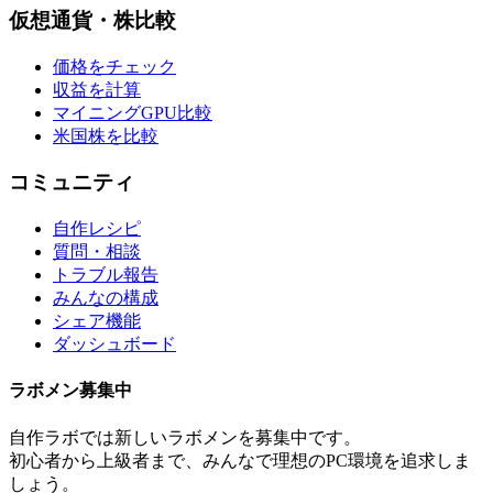
仮想通貨・株比較
価格をチェック
収益を計算
マイニングGPU比較
米国株を比較
コミュニティ
自作レシピ
質問・相談
トラブル報告
みんなの構成
シェア機能
ダッシュボード
ラボメン
募集中
自作ラボ
では新しい
ラボメン
を募集中です。
初心者から上級者まで、みんなで理想のPC環境を追求しま
しょう。