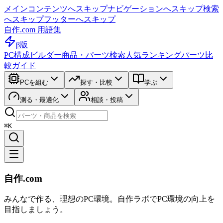
メインコンテンツへスキップ
ナビゲーションへスキップ
検索
へスキップ
フッターへスキップ
自作.com 用語集
β版
PC構成ビルダー
商品・パーツ検索
人気ランキング
パーツ比
較ガイド
PCを組む
探す・比較
学ぶ
測る・最適化
相談・投稿
⌘K
自作.com
みんなで作る、理想のPC環境
。
自作ラボ
でPC環境の向上を
目指しましょう。