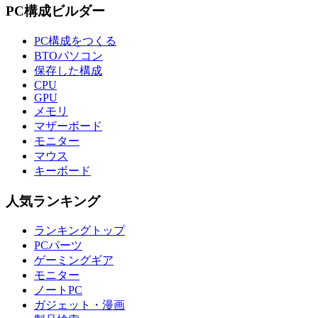
PC構成ビルダー
PC構成をつくる
BTOパソコン
保存した構成
CPU
GPU
メモリ
マザーボード
モニター
マウス
キーボード
人気ランキング
ランキングトップ
PCパーツ
ゲーミングギア
モニター
ノートPC
ガジェット・漫画