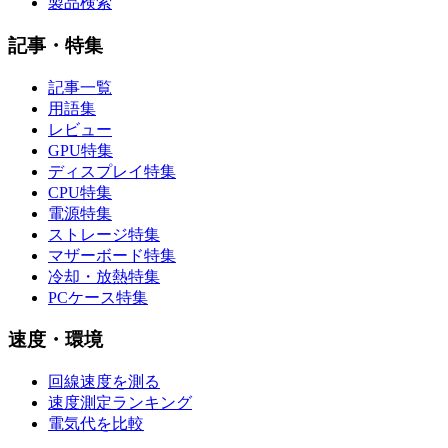
製品検索
記事・特集
記事一覧
用語集
レビュー
GPU特集
ディスプレイ特集
CPU特集
電源特集
ストレージ特集
マザーボード特集
冷却・放熱特集
PCケース特集
速度・環境
回線速度を測る
速度測定ランキング
電気代を比較