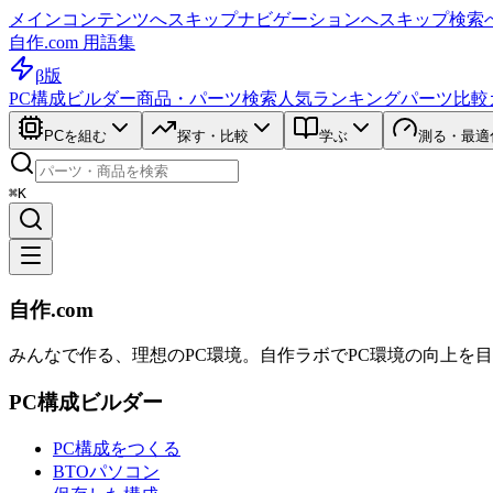
メインコンテンツへスキップ
ナビゲーションへスキップ
検索
自作.com 用語集
β版
PC構成ビルダー
商品・パーツ検索
人気ランキング
パーツ比較
PCを組む
探す・比較
学ぶ
測る・最適
⌘K
自作.com
みんなで作る、理想のPC環境
。
自作ラボ
でPC環境の向上を
PC構成ビルダー
PC構成をつくる
BTOパソコン