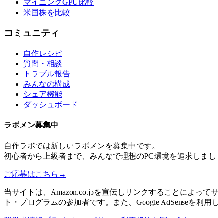
マイニングGPU比較
米国株を比較
コミュニティ
自作レシピ
質問・相談
トラブル報告
みんなの構成
シェア機能
ダッシュボード
ラボメン
募集中
自作ラボ
では新しい
ラボメン
を募集中です。
初心者から上級者まで、みんなで理想のPC環境を追求しまし
ご応募はこちら
→
当サイトは、Amazon.co.jpを宣伝しリンクすることに
ト・プログラムの参加者です。また、Google AdSenseを