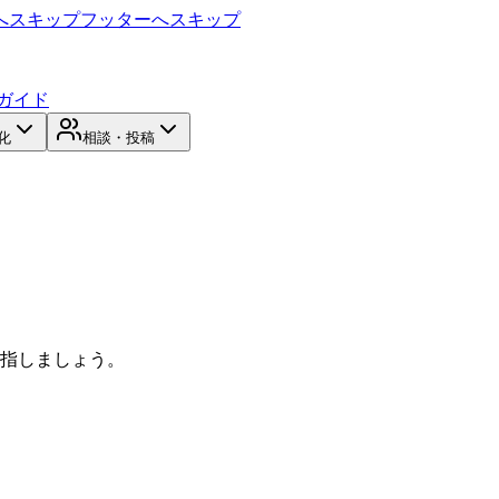
へスキップ
フッターへスキップ
ガイド
化
相談・投稿
目指しましょう。