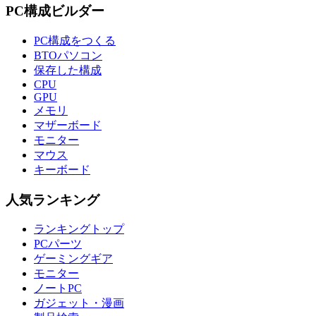
PC構成ビルダー
PC構成をつくる
BTOパソコン
保存した構成
CPU
GPU
メモリ
マザーボード
モニター
マウス
キーボード
人気ランキング
ランキングトップ
PCパーツ
ゲーミングギア
モニター
ノートPC
ガジェット・漫画