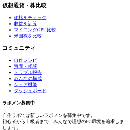
仮想通貨・株比較
価格をチェック
収益を計算
マイニングGPU比較
米国株を比較
コミュニティ
自作レシピ
質問・相談
トラブル報告
みんなの構成
シェア機能
ダッシュボード
ラボメン
募集中
自作ラボ
では新しい
ラボメン
を募集中です。
初心者から上級者まで、みんなで理想のPC環境を追求しま
しょう。