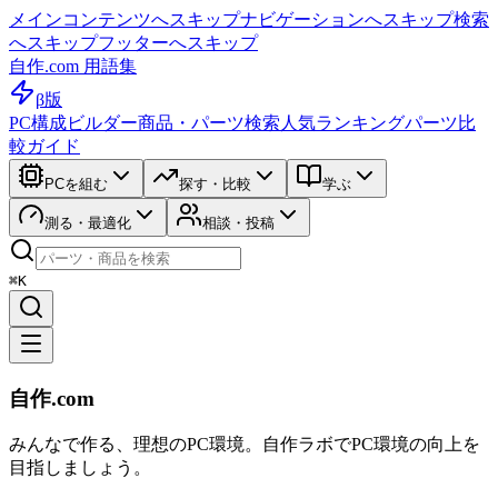
メインコンテンツへスキップ
ナビゲーションへスキップ
検索
へスキップ
フッターへスキップ
自作.com 用語集
β版
PC構成ビルダー
商品・パーツ検索
人気ランキング
パーツ比
較ガイド
PCを組む
探す・比較
学ぶ
測る・最適化
相談・投稿
⌘K
自作.com
みんなで作る、理想のPC環境
。
自作ラボ
でPC環境の向上を
目指しましょう。