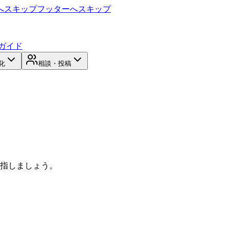
へスキップ
フッターへスキップ
ガイド
化
相談・投稿
目指しましょう。