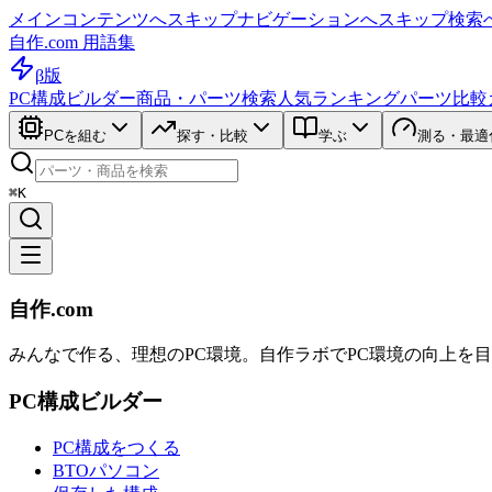
メインコンテンツへスキップ
ナビゲーションへスキップ
検索
自作.com 用語集
β版
PC構成ビルダー
商品・パーツ検索
人気ランキング
パーツ比較
PCを組む
探す・比較
学ぶ
測る・最適
⌘K
自作.com
みんなで作る、理想のPC環境
。
自作ラボ
でPC環境の向上を
PC構成ビルダー
PC構成をつくる
BTOパソコン