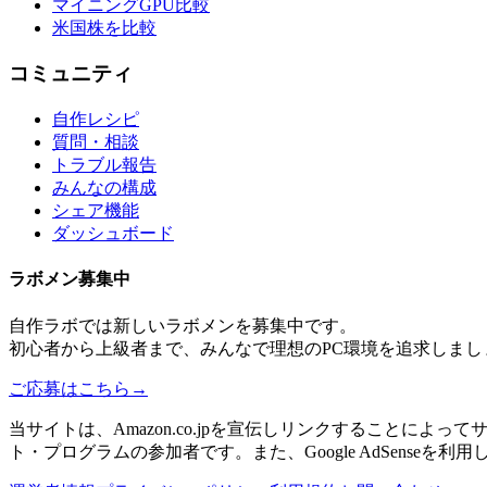
マイニングGPU比較
米国株を比較
コミュニティ
自作レシピ
質問・相談
トラブル報告
みんなの構成
シェア機能
ダッシュボード
ラボメン
募集中
自作ラボ
では新しい
ラボメン
を募集中です。
初心者から上級者まで、みんなで理想のPC環境を追求しまし
ご応募はこちら
→
当サイトは、Amazon.co.jpを宣伝しリンクすることに
ト・プログラムの参加者です。また、Google AdSenseを