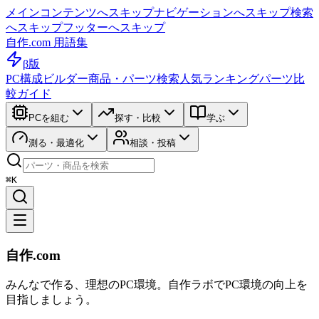
メインコンテンツへスキップ
ナビゲーションへスキップ
検索
へスキップ
フッターへスキップ
自作.com 用語集
β版
PC構成ビルダー
商品・パーツ検索
人気ランキング
パーツ比
較ガイド
PCを組む
探す・比較
学ぶ
測る・最適化
相談・投稿
⌘K
自作.com
みんなで作る、理想のPC環境
。
自作ラボ
でPC環境の向上を
目指しましょう。