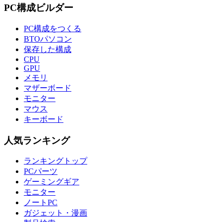
PC構成ビルダー
PC構成をつくる
BTOパソコン
保存した構成
CPU
GPU
メモリ
マザーボード
モニター
マウス
キーボード
人気ランキング
ランキングトップ
PCパーツ
ゲーミングギア
モニター
ノートPC
ガジェット・漫画