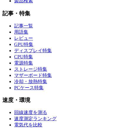
製品検索
記事・特集
記事一覧
用語集
レビュー
GPU特集
ディスプレイ特集
CPU特集
電源特集
ストレージ特集
マザーボード特集
冷却・放熱特集
PCケース特集
速度・環境
回線速度を測る
速度測定ランキング
電気代を比較