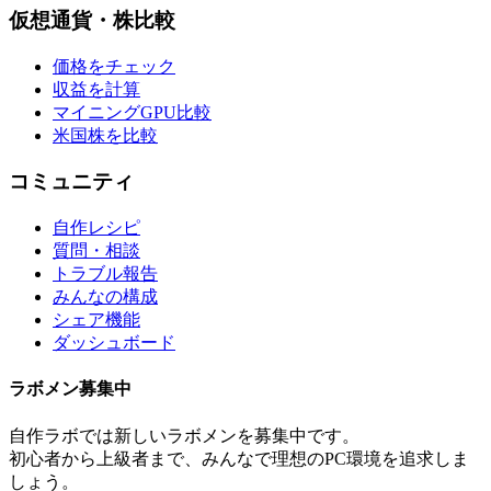
仮想通貨・株比較
価格をチェック
収益を計算
マイニングGPU比較
米国株を比較
コミュニティ
自作レシピ
質問・相談
トラブル報告
みんなの構成
シェア機能
ダッシュボード
ラボメン
募集中
自作ラボ
では新しい
ラボメン
を募集中です。
初心者から上級者まで、みんなで理想のPC環境を追求しま
しょう。