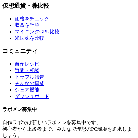
仮想通貨・株比較
価格をチェック
収益を計算
マイニングGPU比較
米国株を比較
コミュニティ
自作レシピ
質問・相談
トラブル報告
みんなの構成
シェア機能
ダッシュボード
ラボメン
募集中
自作ラボ
では新しい
ラボメン
を募集中です。
初心者から上級者まで、みんなで理想のPC環境を追求しま
しょう。