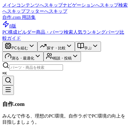
メインコンテンツへスキップ
ナビゲーションへスキップ
検索
へスキップ
フッターへスキップ
自作.com 用語集
β版
PC構成ビルダー
商品・パーツ検索
人気ランキング
パーツ比
較ガイド
PCを組む
探す・比較
学ぶ
測る・最適化
相談・投稿
⌘K
自作.com
みんなで作る、理想のPC環境
。
自作ラボ
でPC環境の向上を
目指しましょう。