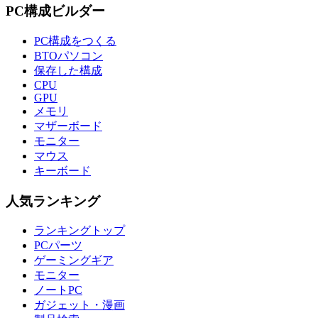
PC構成ビルダー
PC構成をつくる
BTOパソコン
保存した構成
CPU
GPU
メモリ
マザーボード
モニター
マウス
キーボード
人気ランキング
ランキングトップ
PCパーツ
ゲーミングギア
モニター
ノートPC
ガジェット・漫画