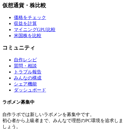
仮想通貨・株比較
価格をチェック
収益を計算
マイニングGPU比較
米国株を比較
コミュニティ
自作レシピ
質問・相談
トラブル報告
みんなの構成
シェア機能
ダッシュボード
ラボメン
募集中
自作ラボ
では新しい
ラボメン
を募集中です。
初心者から上級者まで、みんなで理想のPC環境を追求しま
しょう。