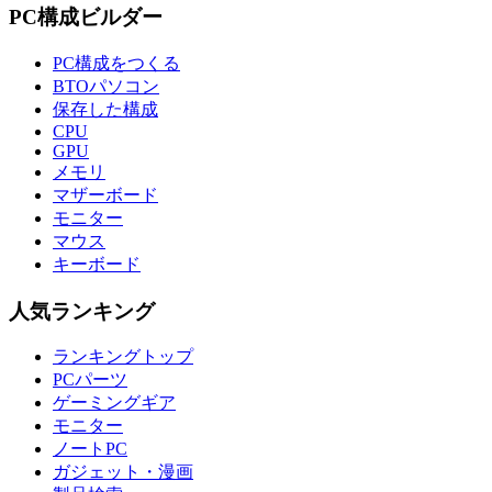
PC構成ビルダー
PC構成をつくる
BTOパソコン
保存した構成
CPU
GPU
メモリ
マザーボード
モニター
マウス
キーボード
人気ランキング
ランキングトップ
PCパーツ
ゲーミングギア
モニター
ノートPC
ガジェット・漫画