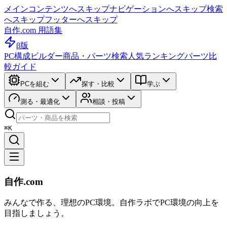
メインコンテンツへスキップ
ナビゲーションへスキップ
検索
へスキップ
フッターへスキップ
自作.com 用語集
β版
PC構成ビルダー
商品・パーツ検索
人気ランキング
パーツ比
較ガイド
PCを組む
探す・比較
学ぶ
測る・最適化
相談・投稿
⌘K
自作.com
みんなで作る、理想のPC環境
。
自作ラボ
でPC環境の向上を
目指しましょう。