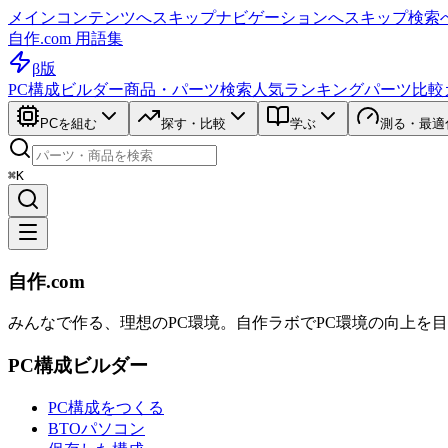
メインコンテンツへスキップ
ナビゲーションへスキップ
検索
自作.com 用語集
β版
PC構成ビルダー
商品・パーツ検索
人気ランキング
パーツ比較
PCを組む
探す・比較
学ぶ
測る・最適
⌘K
自作.com
みんなで作る、理想のPC環境
。
自作ラボ
でPC環境の向上を
PC構成ビルダー
PC構成をつくる
BTOパソコン