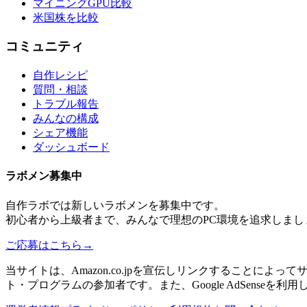
マイニングGPU比較
米国株を比較
コミュニティ
自作レシピ
質問・相談
トラブル報告
みんなの構成
シェア機能
ダッシュボード
ラボメン
募集中
自作ラボ
では新しい
ラボメン
を募集中です。
初心者から上級者まで、みんなで理想のPC環境を追求しまし
ご応募はこちら
→
当サイトは、Amazon.co.jpを宣伝しリンクすることに
ト・プログラムの参加者です。また、Google AdSenseを