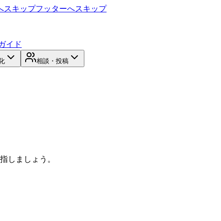
へスキップ
フッターへスキップ
ガイド
化
相談・投稿
目指しましょう。