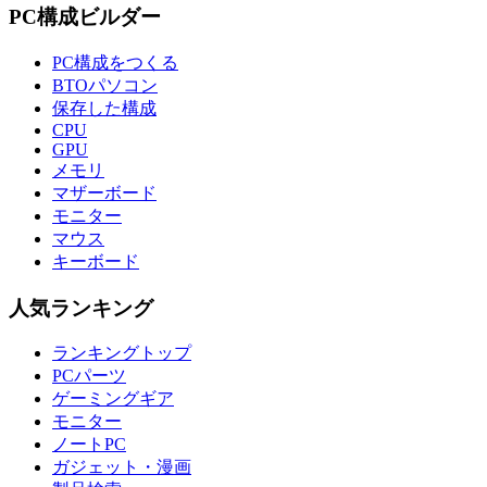
PC構成ビルダー
PC構成をつくる
BTOパソコン
保存した構成
CPU
GPU
メモリ
マザーボード
モニター
マウス
キーボード
人気ランキング
ランキングトップ
PCパーツ
ゲーミングギア
モニター
ノートPC
ガジェット・漫画