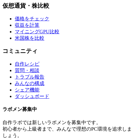
仮想通貨・株比較
価格をチェック
収益を計算
マイニングGPU比較
米国株を比較
コミュニティ
自作レシピ
質問・相談
トラブル報告
みんなの構成
シェア機能
ダッシュボード
ラボメン
募集中
自作ラボ
では新しい
ラボメン
を募集中です。
初心者から上級者まで、みんなで理想のPC環境を追求しま
しょう。