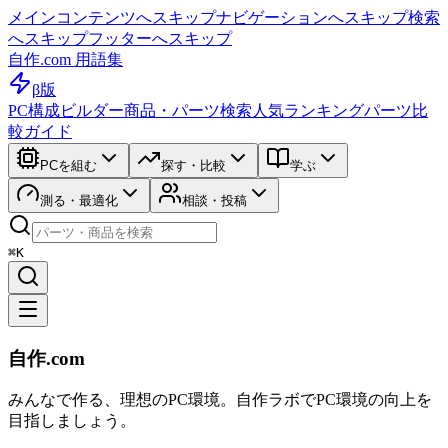
メインコンテンツへスキップ
ナビゲーションへスキップ
検索
へスキップ
フッターへスキップ
自作.com 用語集
β版
PC構成ビルダー
商品・パーツ検索
人気ランキング
パーツ比
較ガイド
PCを組む
探す・比較
学ぶ
測る・最適化
相談・投稿
⌘K
自作.com
みんなで作る、理想のPC環境
。
自作ラボ
でPC環境の向上を
目指しましょう。