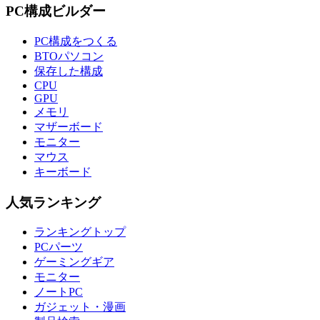
PC構成ビルダー
PC構成をつくる
BTOパソコン
保存した構成
CPU
GPU
メモリ
マザーボード
モニター
マウス
キーボード
人気ランキング
ランキングトップ
PCパーツ
ゲーミングギア
モニター
ノートPC
ガジェット・漫画