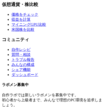
仮想通貨・株比較
価格をチェック
収益を計算
マイニングGPU比較
米国株を比較
コミュニティ
自作レシピ
質問・相談
トラブル報告
みんなの構成
シェア機能
ダッシュボード
ラボメン
募集中
自作ラボ
では新しい
ラボメン
を募集中です。
初心者から上級者まで、みんなで理想のPC環境を追求しま
しょう。