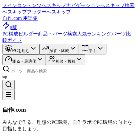
メインコンテンツへスキップ
ナビゲーションへスキップ
検索
へスキップ
フッターへスキップ
自作.com 用語集
β版
PC構成ビルダー
商品・パーツ検索
人気ランキング
パーツ比
較ガイド
PCを組む
探す・比較
学ぶ
測る・最適化
相談・投稿
⌘K
自作.com
みんなで作る、理想のPC環境
。
自作ラボ
でPC環境の向上を
目指しましょう。