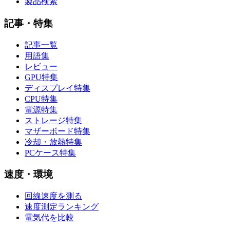
製品検索
記事・特集
記事一覧
用語集
レビュー
GPU特集
ディスプレイ特集
CPU特集
電源特集
ストレージ特集
マザーボード特集
冷却・放熱特集
PCケース特集
速度・環境
回線速度を測る
速度測定ランキング
電気代を比較