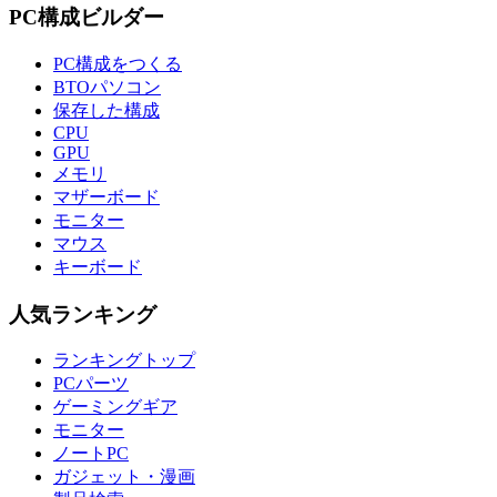
PC構成ビルダー
PC構成をつくる
BTOパソコン
保存した構成
CPU
GPU
メモリ
マザーボード
モニター
マウス
キーボード
人気ランキング
ランキングトップ
PCパーツ
ゲーミングギア
モニター
ノートPC
ガジェット・漫画