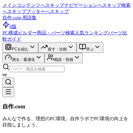
メインコンテンツへスキップ
ナビゲーションへスキップ
検索
へスキップ
フッターへスキップ
自作.com 用語集
β版
PC構成ビルダー
商品・パーツ検索
人気ランキング
パーツ比
較ガイド
PCを組む
探す・比較
学ぶ
測る・最適化
相談・投稿
⌘K
自作.com
みんなで作る、理想のPC環境
。
自作ラボ
でPC環境の向上を
目指しましょう。