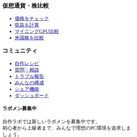
仮想通貨・株比較
価格をチェック
収益を計算
マイニングGPU比較
米国株を比較
コミュニティ
自作レシピ
質問・相談
トラブル報告
みんなの構成
シェア機能
ダッシュボード
ラボメン
募集中
自作ラボ
では新しい
ラボメン
を募集中です。
初心者から上級者まで、みんなで理想のPC環境を追求しま
しょう。